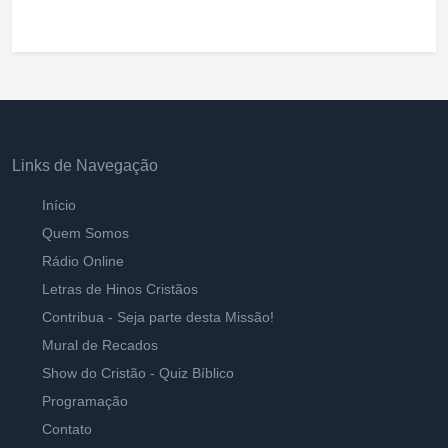
Links de Navegação
Início
Quem Somos
Rádio Online
Letras de Hinos Cristãos
Contribua - Seja parte desta Missão!
Mural de Recados
Show do Cristão - Quiz Bíblico
Programação
Contato