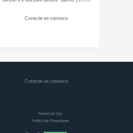
bênção e a vida para sempre. Salmos 133:1-3
Conecte-se conosco
Conecte-se conosco
Termos de Uso
Política de Privacidade