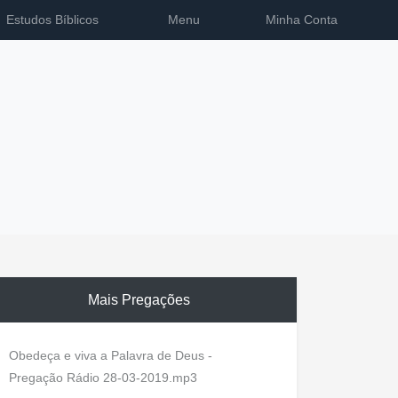
Estudos Bíblicos
Menu
Minha Conta
Mais Pregações
Obedeça e viva a Palavra de Deus -
Pregação Rádio 28-03-2019.mp3