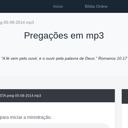
Início
Bíblia Online
g-05-08-2014.mp3
Pregações em mp3
"A fé vem pelo ouvir, e o ouvir pela palavra de Deus."
Romanos 10:17
TA.preg-05-08-2014.mp3
para iniciar a ministração.