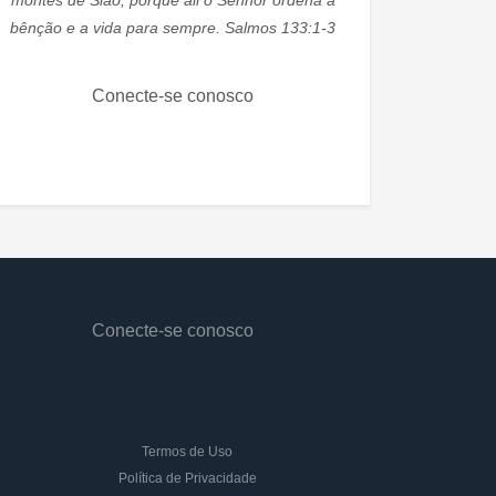
montes de Sião, porque ali o Senhor ordena a
bênção e a vida para sempre. Salmos 133:1-3
Conecte-se conosco
Conecte-se conosco
Termos de Uso
Política de Privacidade