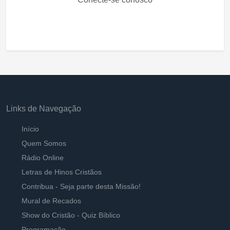
Links de Navegação
Início
Quem Somos
Rádio Online
Letras de Hinos Cristãos
Contribua - Seja parte desta Missão!
Mural de Recados
Show do Cristão - Quiz Bíblico
Programação