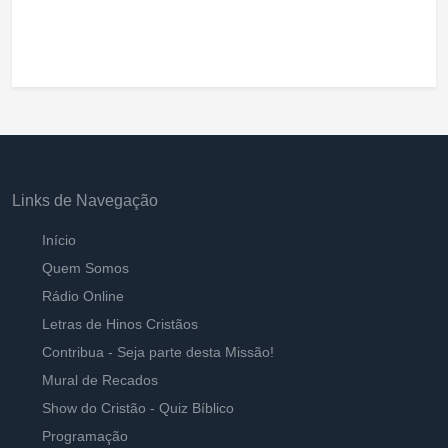
Links de Navegação
Início
Quem Somos
Rádio Online
Letras de Hinos Cristãos
Contribua - Seja parte desta Missão!
Mural de Recados
Show do Cristão - Quiz Bíblico
Programação