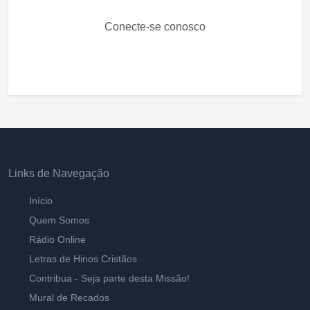
Conecte-se conosco
Links de Navegação
Início
Quem Somos
Rádio Online
Letras de Hinos Cristãos
Contribua - Seja parte desta Missão!
Mural de Recados