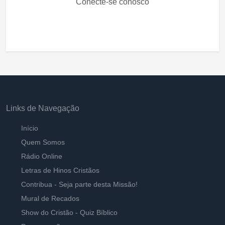
Conecte-se conosco
Links de Navegação
Início
Quem Somos
Rádio Online
Letras de Hinos Cristãos
Contribua - Seja parte desta Missão!
Mural de Recados
Show do Cristão - Quiz Bíblico