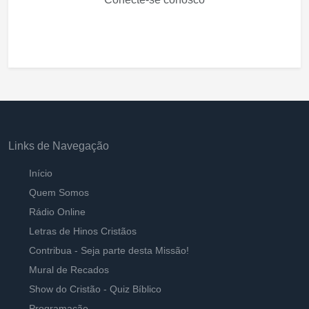
Links de Navegação
Início
Quem Somos
Rádio Online
Letras de Hinos Cristãos
Contribua - Seja parte desta Missão!
Mural de Recados
Show do Cristão - Quiz Bíblico
Programação