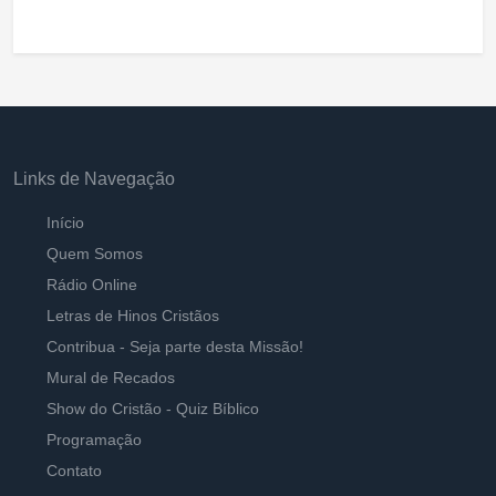
Links de Navegação
Início
Quem Somos
Rádio Online
Letras de Hinos Cristãos
Contribua - Seja parte desta Missão!
Mural de Recados
Show do Cristão - Quiz Bíblico
Programação
Contato