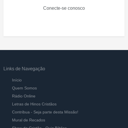
Conecte-se conosco
Links de Navegação
Início
Quem Somos
Rádio Online
Letras de Hinos Cristãos
Contribua - Seja parte desta Missão!
Mural de Recados