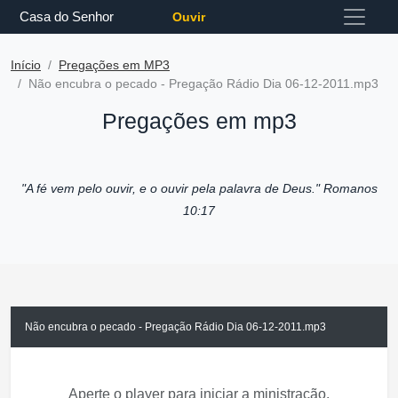
Casa do Senhor
Ouvir
Início
Pregações em MP3
Não encubra o pecado - Pregação Rádio Dia 06-12-2011.mp3
Pregações em mp3
"A fé vem pelo ouvir, e o ouvir pela palavra de Deus."
Romanos
10:17
Não encubra o pecado - Pregação Rádio Dia 06-12-2011.mp3
Aperte o player para iniciar a ministração.