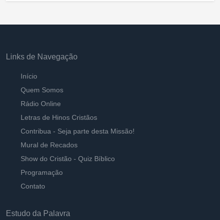
Links de Navegação
Início
Quem Somos
Rádio Online
Letras de Hinos Cristãos
Contribua - Seja parte desta Missão!
Mural de Recados
Show do Cristão - Quiz Bíblico
Programação
Contato
Estudo da Palavra