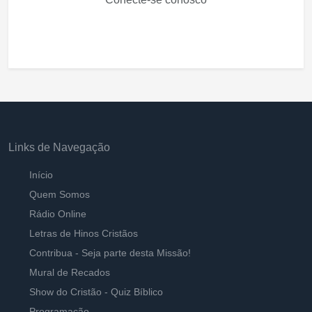
Links de Navegação
Início
Quem Somos
Rádio Online
Letras de Hinos Cristãos
Contribua - Seja parte desta Missão!
Mural de Recados
Show do Cristão - Quiz Bíblico
Programação