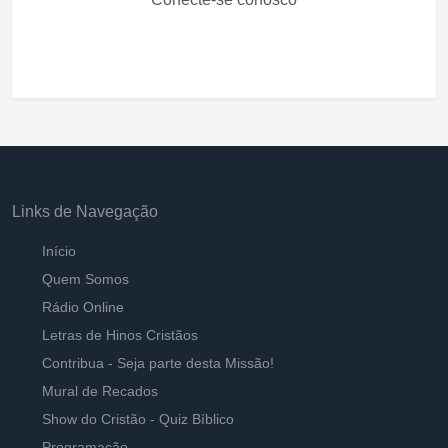
Links de Navegação
Início
Quem Somos
Rádio Online
Letras de Hinos Cristãos
Contribua - Seja parte desta Missão!
Mural de Recados
Show do Cristão - Quiz Bíblico
Programação