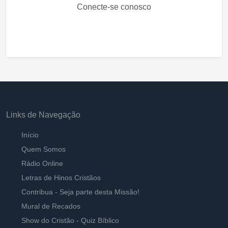
Conecte-se conosco
Links de Navegação
Início
Quem Somos
Rádio Online
Letras de Hinos Cristãos
Contribua - Seja parte desta Missão!
Mural de Recados
Show do Cristão - Quiz Bíblico