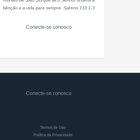
montes de Sião, porque ali o Senhor ordena a
bênção e a vida para sempre. Salmos 133:1-3
Conecte-se conosco
Conecte-se conosco
Termos de Uso
Política de Privacidade