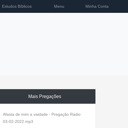
Estudos Bíblicos
Menu
Minha Conta
Mais Pregações
Afasta de mim a vaidade - Pregação Rádio
03-02-2022.mp3