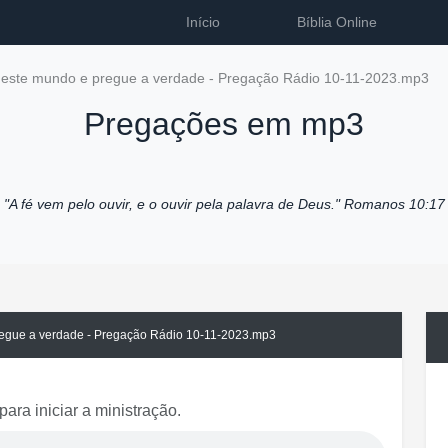
Início
Bíblia Online
i neste mundo e pregue a verdade - Pregação Rádio 10-11-2023.mp3
Pregações em mp3
"A fé vem pelo ouvir, e o ouvir pela palavra de Deus."
Romanos 10:17
pregue a verdade - Pregação Rádio 10-11-2023.mp3
para iniciar a ministração.