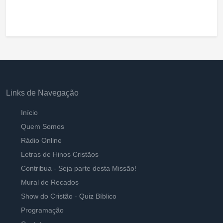
Links de Navegação
Início
Quem Somos
Rádio Online
Letras de Hinos Cristãos
Contribua - Seja parte desta Missão!
Mural de Recados
Show do Cristão - Quiz Bíblico
Programação