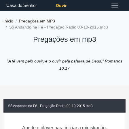
Casa do Senhor
Ouvir
Início
Pregações em MP3
Só Andando na Fé - Pregação Radio 09-10-2015.mp3
Pregações em mp3
"A fé vem pelo ouvir, e o ouvir pela palavra de Deus."
Romanos
10:17
Só Andando na Fé - Pregação Radio 09-10-2015.mp3
Aperte o player para iniciar a ministração.