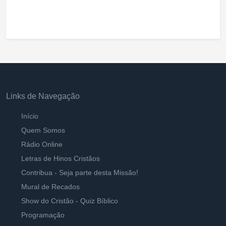
Links de Navegação
Início
Quem Somos
Rádio Online
Letras de Hinos Cristãos
Contribua - Seja parte desta Missão!
Mural de Recados
Show do Cristão - Quiz Bíblico
Programação