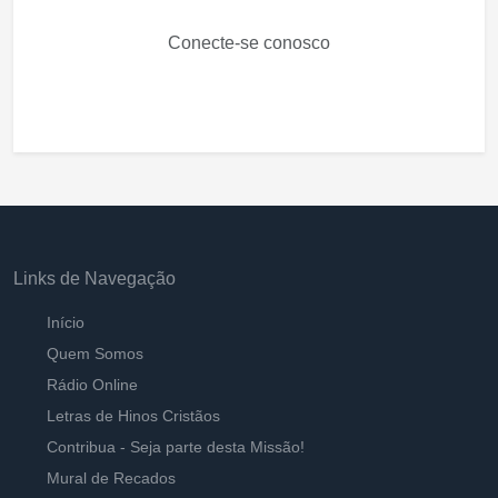
Conecte-se conosco
Links de Navegação
Início
Quem Somos
Rádio Online
Letras de Hinos Cristãos
Contribua - Seja parte desta Missão!
Mural de Recados