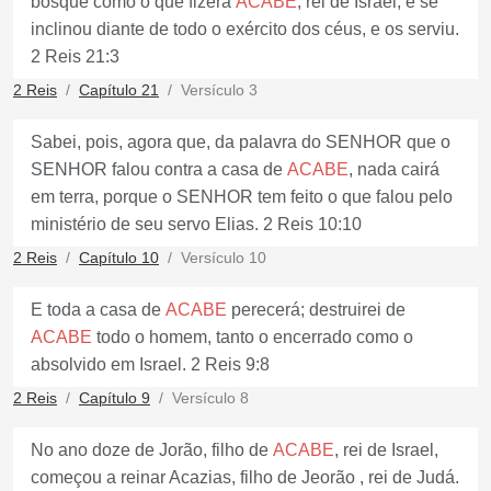
bosque como o que fizera
ACABE
, rei de Israel, e se
inclinou diante de todo o exército dos céus, e os serviu.
2 Reis 21:3
2 Reis
Capítulo 21
Versículo 3
Sabei, pois, agora que, da palavra do SENHOR que o
SENHOR falou contra a casa de
ACABE
, nada cairá
em terra, porque o SENHOR tem feito o que falou pelo
ministério de seu servo Elias. 2 Reis 10:10
2 Reis
Capítulo 10
Versículo 10
E toda a casa de
ACABE
perecerá; destruirei de
ACABE
todo o homem, tanto o encerrado como o
absolvido em Israel. 2 Reis 9:8
2 Reis
Capítulo 9
Versículo 8
No ano doze de Jorão, filho de
ACABE
, rei de Israel,
começou a reinar Acazias, filho de Jeorão , rei de Judá.