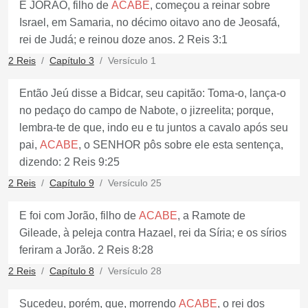
E JORÃO, filho de
ACABE
, começou a reinar sobre
Israel, em Samaria, no décimo oitavo ano de Jeosafá,
rei de Judá; e reinou doze anos. 2 Reis 3:1
2 Reis
Capítulo 3
Versículo 1
Então Jeú disse a Bidcar, seu capitão: Toma-o, lança-o
no pedaço do campo de Nabote, o jizreelita; porque,
lembra-te de que, indo eu e tu juntos a cavalo após seu
pai,
ACABE
, o SENHOR pôs sobre ele esta sentença,
dizendo: 2 Reis 9:25
2 Reis
Capítulo 9
Versículo 25
E foi com Jorão, filho de
ACABE
, a Ramote de
Gileade, à peleja contra Hazael, rei da Síria; e os sírios
feriram a Jorão. 2 Reis 8:28
2 Reis
Capítulo 8
Versículo 28
Sucedeu, porém, que, morrendo
ACABE
, o rei dos