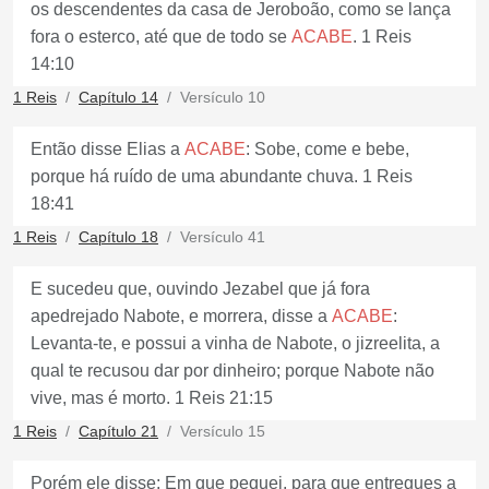
os descendentes da casa de Jeroboão, como se lança
fora o esterco, até que de todo se
ACABE
. 1 Reis
14:10
1 Reis
Capítulo 14
Versículo 10
Então disse Elias a
ACABE
: Sobe, come e bebe,
porque há ruído de uma abundante chuva. 1 Reis
18:41
1 Reis
Capítulo 18
Versículo 41
E sucedeu que, ouvindo Jezabel que já fora
apedrejado Nabote, e morrera, disse a
ACABE
:
Levanta-te, e possui a vinha de Nabote, o jizreelita, a
qual te recusou dar por dinheiro; porque Nabote não
vive, mas é morto. 1 Reis 21:15
1 Reis
Capítulo 21
Versículo 15
Porém ele disse: Em que pequei, para que entregues a