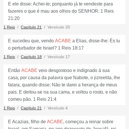
E ele disse: Achei-te; porquanto já te vendeste para
fazeres o que é mau aos olhos do SENHOR. 1 Reis
21:20
1 Reis
Capítulo 21
Versículo 20
E sucedeu que, vendo
ACABE
a Elias, disse-lhe: És tu
o perturbador de Israel? 1 Reis 18:17
1 Reis
Capítulo 18
Versículo 17
Então
ACABE
veio desgostoso e indignado à sua
casa, por causa da palavra que Nabote, o jizreelita, lhe
falara, quando disse: Não te darei a herança de meus
pais. E deitou-se na sua cama, e voltou o rosto, e não
comeu pão. 1 Reis 21:4
1 Reis
Capítulo 21
Versículo 4
E Acazias, filho de
ACABE
, começou a reinar sobre
Israel, em Samaria, no ano dezessete de Jeosafá, rei