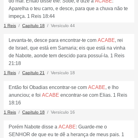
do mar. Então disse ele: Sobe, e dize a
ACABE
:
Aparelha o teu carro, e desce, para que a chuva não te
impeça. 1 Reis 18:44
1 Reis
Capítulo 18
Versículo 44
Levanta-te, desce para encontrar-te com
ACABE
, rei
de Israel, que está em Samaria; eis que está na vinha
de Nabote, aonde tem descido para possuí-la. 1 Reis
21:18
1 Reis
Capítulo 21
Versículo 18
Então foi Obadias encontrar-se com
ACABE
, e lho
anunciou; e foi
ACABE
encontrar-se com Elias. 1 Reis
18:16
1 Reis
Capítulo 18
Versículo 16
Porém Nabote disse a
ACABE
: Guarde-me o
SENHOR de que eu te dê a herança de meus pais. 1