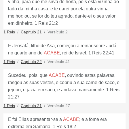
vinha, para que me sirva de horta, pois está vizinha ao
lado da minha casa; e te darei por ela outra vinha
melhor: ou, se for do teu agrado, dar-te-ei o seu valor
em dinheiro. 1 Reis 21:2
1 Reis
Capítulo 21
Versículo 2
E Jeosafá, filho de Asa, começou a reinar sobre Judá
no quarto ano de
ACABE
, rei de Israel. 1 Reis 22:41
1 Reis
Capítulo 22
Versículo 41
Sucedeu, pois, que
ACABE
, ouvindo estas palavras,
rasgou as suas vestes, e cobriu a sua carne de saco, e
jejuou; e jazia em saco, e andava mansamente. 1 Reis
21:27
1 Reis
Capítulo 21
Versículo 27
E foi Elias apresentar-se a
ACABE
; e a fome era
extrema em Samaria. 1 Reis 18:2