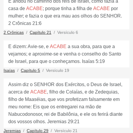
E andou no caminho dos reis de Israel, como fazia a
casa de
ACABE
; porque tinha a filha de
ACABE
por
mulher; e fazia o que era mau aos olhos do SENHOR.
2 Crônicas 21:6
2 Crônicas
Capítulo 21
Versículo 6
E dizem: Avie-se, e
ACABE
a sua obra, para que a
vejamos; e aproxime-se e venha o conselho do Santo
de Israel, para que o conheçamos. Isaías 5:19
Isaías
Capítulo 5
Versículo 19
Assim diz o SENHOR dos Exércitos, o Deus de Israel,
acerca de
ACABE
, filho de Colaías, e de Zedequias,
filho de Maaséias, que vos profetizam falsamente em
meu nome: Eis que os entregarei na mão de
Nabucodonosor, rei de Babilônia, e ele os ferirá diante
dos vossos olhos. Jeremias 29:21
Jeremias
Capítulo 29
Versículo 21