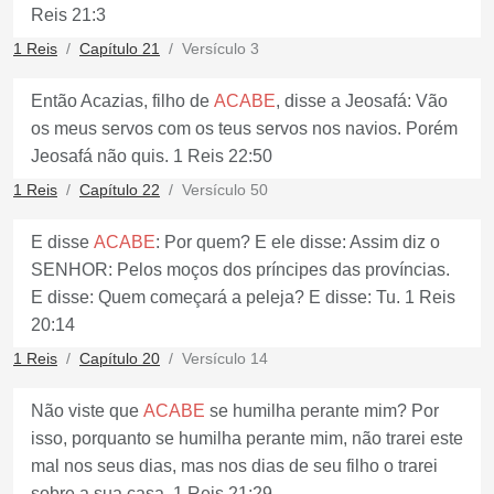
Reis 21:3
1 Reis
Capítulo 21
Versículo 3
Então Acazias, filho de
ACABE
, disse a Jeosafá: Vão
os meus servos com os teus servos nos navios. Porém
Jeosafá não quis. 1 Reis 22:50
1 Reis
Capítulo 22
Versículo 50
E disse
ACABE
: Por quem? E ele disse: Assim diz o
SENHOR: Pelos moços dos príncipes das províncias.
E disse: Quem começará a peleja? E disse: Tu. 1 Reis
20:14
1 Reis
Capítulo 20
Versículo 14
Não viste que
ACABE
se humilha perante mim? Por
isso, porquanto se humilha perante mim, não trarei este
mal nos seus dias, mas nos dias de seu filho o trarei
sobre a sua casa. 1 Reis 21:29