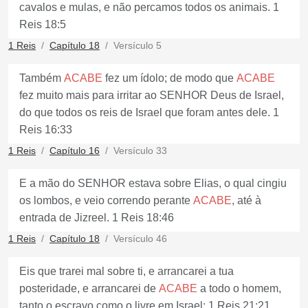
cavalos e mulas, e não percamos todos os animais. 1
Reis 18:5
1 Reis
Capítulo 18
Versículo 5
Também
ACABE
fez um ídolo; de modo que
ACABE
fez muito mais para irritar ao SENHOR Deus de Israel,
do que todos os reis de Israel que foram antes dele. 1
Reis 16:33
1 Reis
Capítulo 16
Versículo 33
E a mão do SENHOR estava sobre Elias, o qual cingiu
os lombos, e veio correndo perante
ACABE
, até à
entrada de Jizreel. 1 Reis 18:46
1 Reis
Capítulo 18
Versículo 46
Eis que trarei mal sobre ti, e arrancarei a tua
posteridade, e arrancarei de
ACABE
a todo o homem,
tanto o escravo como o livre em Israel; 1 Reis 21:21