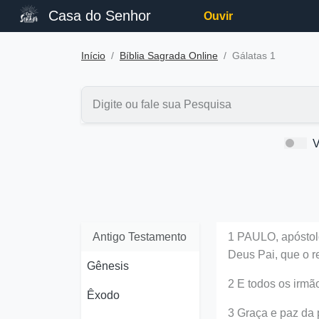
Casa do Senhor
Ouvir
Início
Bíblia Sagrada Online
Gálatas 1
V
Antigo Testamento
1 PAULO, apóstol
Deus Pai, que o r
Gênesis
2 E todos os irmã
Êxodo
3 Graça e paz da 