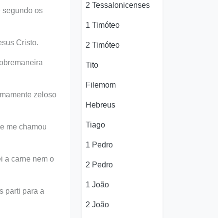
2 Tessalonicenses
é segundo os
1 Timóteo
sus Cristo.
2 Timóteo
sobremaneira
Tito
Filemom
remamente zeloso
Hebreus
Tiago
, e me chamou
1 Pedro
ei a carne nem o
2 Pedro
1 João
 parti para a
2 João