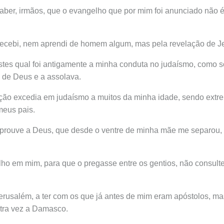
aber, irmãos, que o evangelho que por mim foi anunciado não 
ecebi, nem aprendi de homem algum, mas pela revelação de Je
stes qual foi antigamente a minha conduta no judaísmo, como 
a de Deus e a assolava.
ção excedia em judaísmo a muitos da minha idade, sendo ext
meus pais.
prouve a Deus, que desde o ventre de minha mãe me separou
lho em mim, para que o pregasse entre os gentios, não consult
erusalém, a ter com os que já antes de mim eram apóstolos, mas
outra vez a Damasco.