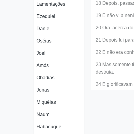
18 Depois, passado
Lamentações
19 E não vi a nen
Ezequiel
20 Ora, acerca do
Daniel
21 Depois fui para
Oséias
22 E não era conh
Joel
23 Mas somente ti
Amós
destruía.
Obadias
24 E glorificavam
Jonas
Miquéias
Naum
Habacuque