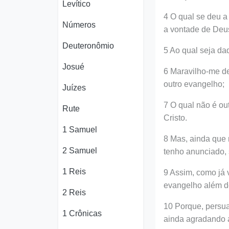
Levítico
4 O qual se deu a
Números
a vontade de Deu
Deuteronômio
5 Ao qual seja da
Josué
6 Maravilho-me d
outro evangelho;
Juízes
7 O qual não é ou
Rute
Cristo.
1 Samuel
8 Mas, ainda que
2 Samuel
tenho anunciado,
1 Reis
9 Assim, como já 
evangelho além do
2 Reis
10 Porque, persu
1 Crônicas
ainda agradando a