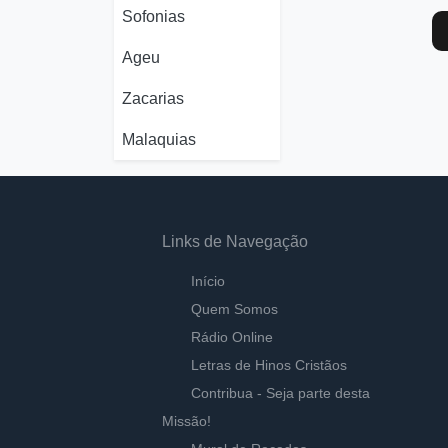
Sofonias
Ageu
Zacarias
Malaquias
Links de Navegação
Início
Quem Somos
Rádio Online
Letras de Hinos Cristãos
Contribua - Seja parte desta
Missão!