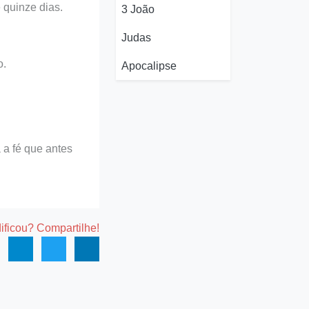
 quinze dias.
3 João
Judas
o.
Apocalipse
 a fé que antes
dificou? Compartilhe!