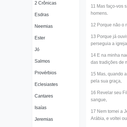
2 Crônicas
11 Mas faço-vos s
homens.
Esdras
12 Porque não o r
Neemias
13 Porque já ouvi
Ester
perseguia a igrej
Jó
14 E na minha na
Salmos
das tradições de 
Provérbios
15 Mas, quando a
pela sua graça,
Eclesiastes
16 Revelar seu Fi
Cantares
sangue,
Isaías
17 Nem tornei a J
Arábia, e voltei 
Jeremias