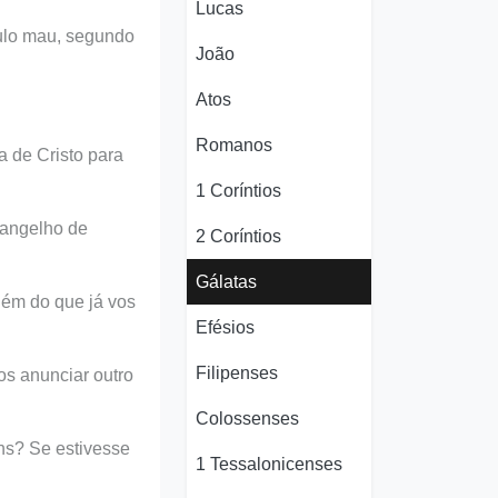
Lucas
culo mau, segundo
João
Atos
Romanos
 de Cristo para
1 Coríntios
vangelho de
2 Coríntios
Gálatas
lém do que já vos
Efésios
Filipenses
os anunciar outro
Colossenses
ns? Se estivesse
1 Tessalonicenses