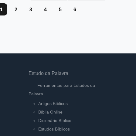
1
2
3
4
5
6
Estudo da Palavra
Ferramentas para Estudos da
Palavra
Artigos Bíblicos
Bíblia Online
Dicionário Bíblico
Estudos Bíblicos