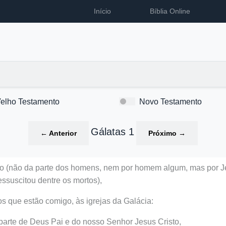
Início
Bíblia Online
elho Testamento
Novo Testamento
Gálatas 1
←
Anterior
Próximo
→
o (não da parte dos homens, nem por homem algum, mas por Jes
essuscitou dentre os mortos),
os que estão comigo, às igrejas da Galácia:
parte de Deus Pai e do nosso Senhor Jesus Cristo,