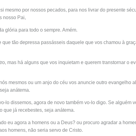
 si mesmo por nossos pecados, para nos livrar do presente sé
s nosso Pai,
da glória para todo o sempre. Amém.
e que tão depressa passásseis daquele que vos chamou à graça
tro, mas há alguns que vos inquietam e querem transtornar o e
 nós mesmos ou um anjo do céu vos anuncie outro evangelho a
 seja anátema.
vo-lo dissemos, agora de novo também vo-lo digo. Se alguém v
 que já recebestes, seja anátema.
ado eu agora a homens ou a Deus? ou procuro agradar a home
os homens, não seria servo de Cristo.