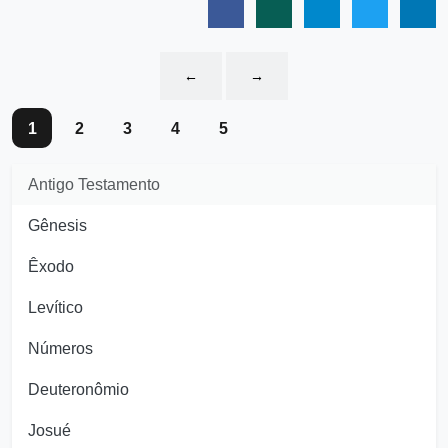
←
→
1
2
3
4
5
Antigo Testamento
Gênesis
Êxodo
Levítico
Números
Deuteronômio
Josué