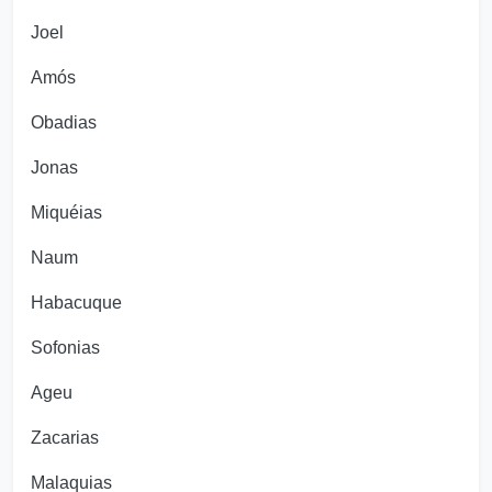
Joel
Amós
Obadias
Jonas
Miquéias
Naum
Habacuque
Sofonias
Ageu
Zacarias
Malaquias