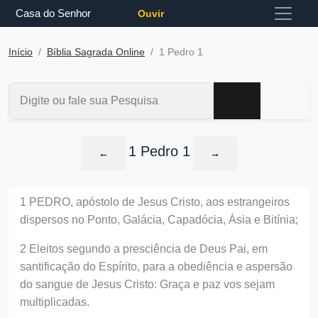
Casa do Senhor
Ouvir
Início
Bíblia Sagrada Online
1 Pedro 1
1 Pedro 1
←
→
1 PEDRO, apóstolo de Jesus Cristo, aos estrangeiros
dispersos no Ponto, Galácia, Capadócia, Ásia e Bitínia;
2 Eleitos segundo a presciência de Deus Pai, em
santificação do Espírito, para a obediência e aspersão
do sangue de Jesus Cristo: Graça e paz vos sejam
multiplicadas.