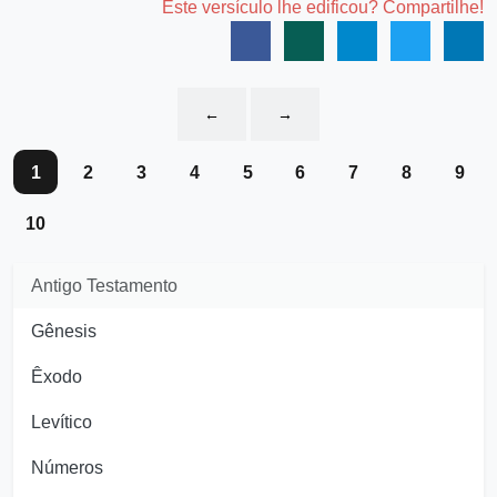
Este versículo lhe edificou? Compartilhe!
←
→
1
2
3
4
5
6
7
8
9
10
Antigo Testamento
Gênesis
Êxodo
Levítico
Números