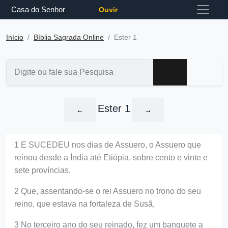
Casa do Senhor
Ouvir
Início
Bíblia Sagrada Online
Ester 1
Ester 1
←
→
1 E SUCEDEU nos dias de Assuero, o Assuero que
reinou desde a Índia até Etiópia, sobre cento e vinte e
sete províncias,
2 Que, assentando-se o rei Assuero no trono do seu
reino, que estava na fortaleza de Susã,
3 No terceiro ano do seu reinado, fez um banquete a