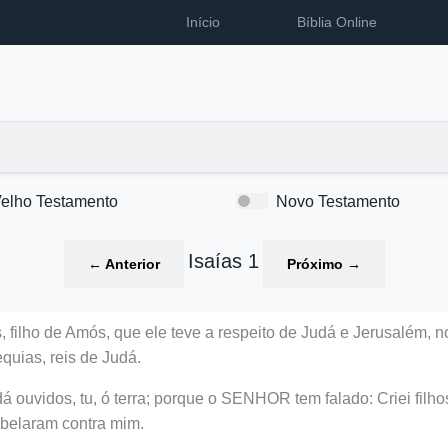
Início
Bíblia Online
elho Testamento
Novo Testamento
Isaías 1
←
Anterior
Próximo
→
, filho de Amós, que ele teve a respeito de Judá e Jerusalém, n
quias, reis de Judá.
dá ouvidos, tu, ó terra; porque o SENHOR tem falado: Criei filho
ebelaram contra mim.