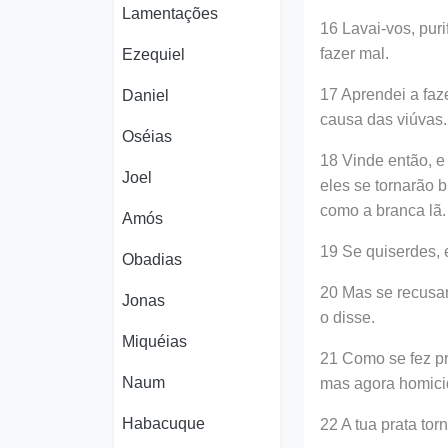
Lamentações
16 Lavai-vos, puri
fazer mal.
Ezequiel
17 Aprendei a faze
Daniel
causa das viúvas.
Oséias
18 Vinde então, 
Joel
eles se tornarão 
como a branca lã.
Amós
19 Se quiserdes, 
Obadias
20 Mas se recusa
Jonas
o disse.
Miquéias
21 Como se fez pro
Naum
mas agora homici
Habacuque
22 A tua prata to