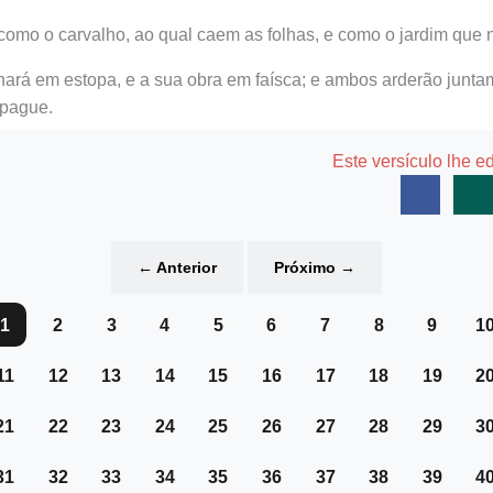
como o carvalho, ao qual caem as folhas, e como o jardim que 
ornará em estopa, e a sua obra em faísca; e ambos arderão junta
pague.
Este versículo lhe e
←
Anterior
Próximo
→
1
2
3
4
5
6
7
8
9
1
11
12
13
14
15
16
17
18
19
2
21
22
23
24
25
26
27
28
29
3
31
32
33
34
35
36
37
38
39
4