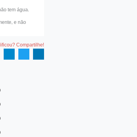
não tem água.
mente, e não
dificou? Compartilhe!
0
0
0
0