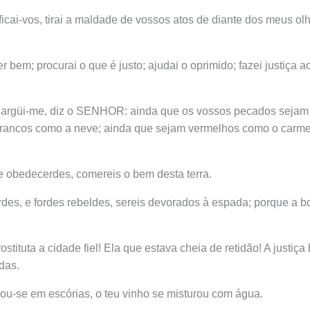
ficai-vos, tirai a maldade de vossos atos de diante dos meus ol
r bem; procurai o que é justo; ajudai o oprimido; fazei justiça ao 
e argüi-me, diz o SENHOR: ainda que os vossos pecados sejam 
brancos como a neve; ainda que sejam vermelhos como o carme
e obedecerdes, comereis o bem desta terra.
rdes, e fordes rebeldes, sereis devorados à espada; porque 
stituta a cidade fiel! Ela que estava cheia de retidão! A justiça
das.
rnou-se em escórias, o teu vinho se misturou com água.