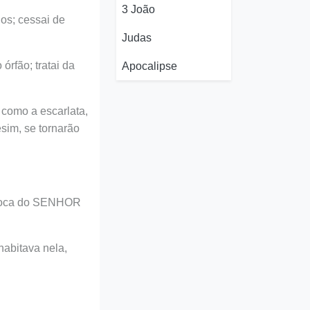
3 João
hos; cessai de
Judas
órfão; tratai da
Apocalipse
como a escarlata,
sim, se tornarão
a boca do SENHOR
 habitava nela,