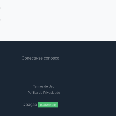
0
0
Conecte-se conosco
Termos de Uso
Política de Privacidade
Doação
(Contribuir)