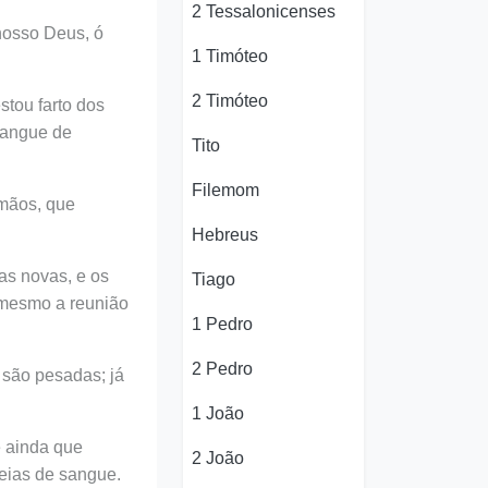
2 Tessalonicenses
nosso Deus, ó
1 Timóteo
2 Timóteo
tou farto dos
sangue de
Tito
Filemom
mãos, que
Hebreus
as novas, e os
Tiago
 mesmo a reunião
1 Pedro
2 Pedro
 são pesadas; já
1 João
e ainda que
2 João
heias de sangue.