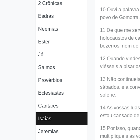
2 Crônicas
10 Ouvi a palavr
Esdras
povo de Gomorra.
Neemias
11 De que me serv
holocaustos de c
Ester
bezerros, nem de 
Jó
12 Quando vindes
viésseis a pisar o
Salmos
13 Não continueis
Provérbios
sábados, e a con
Eclesiastes
solene.
Cantares
14 As vossas luas
estou cansado de 
Isaías
15 Por isso, quan
Jeremias
multipliqueis as 