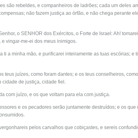
pes são rebeldes, e companheiros de ladrões; cada um deles am
compensas; não fazem justiça ao órfão, e não chega perante el
 Senhor, o SENHOR dos Exércitos, o Forte de Israel: Ah! tomarei
 e vingar-me-ei dos meus inimigos.
a ti a minha mão, e purificarei inteiramente as tuas escórias; e ti
i os teus juízes, como foram dantes; e os teus conselheiros, com
cidade de justiça, cidade fiel.
da com juízo, e os que voltam para ela com justiça.
essores e os pecadores serão juntamente destruídos; e os que
onsumidos.
ergonhareis pelos carvalhos que cobiçastes, e sereis confundi