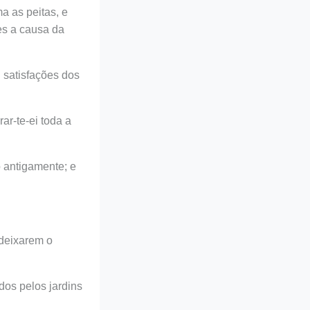
a as peitas, e
es a causa da
 satisfações dos
rar-te-ei toda a
o antigamente; e
 deixarem o
dos pelos jardins