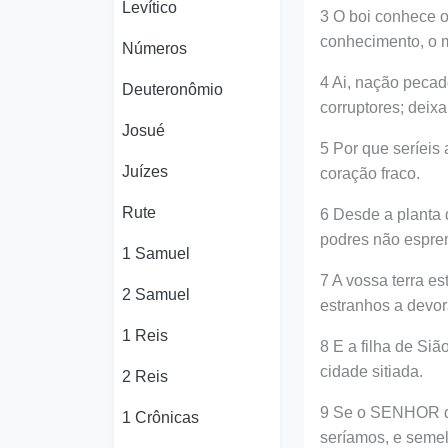
Levítico
3 O boi conhece o
conhecimento, o 
Números
4 Ai, nação pecad
Deuteronômio
corruptores; deix
Josué
5 Por que seríeis
Juízes
coração fraco.
Rute
6 Desde a planta 
podres não espre
1 Samuel
7 A vossa terra e
2 Samuel
estranhos a devo
1 Reis
8 E a filha de S
cidade sitiada.
2 Reis
9 Se o SENHOR do
1 Crônicas
seríamos, e seme