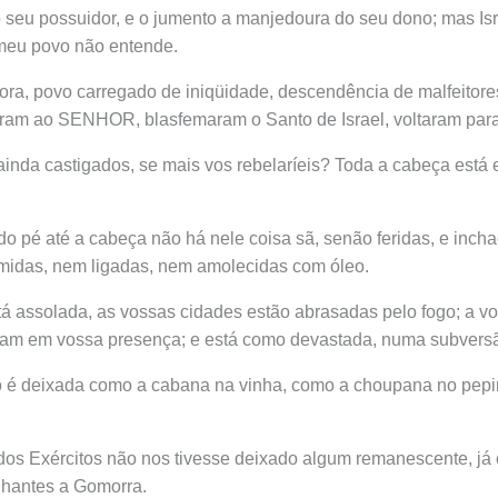
 seu possuidor, e o jumento a manjedoura do seu dono; mas Is
meu povo não entende.
ora, povo carregado de iniqüidade, descendência de malfeitores
aram ao SENHOR, blasfemaram o Santo de Israel, voltaram para
 ainda castigados, se mais vos rebelaríeis? Toda a cabeça está 
do pé até a cabeça não há nele coisa sã, senão feridas, e inch
midas, nem ligadas, nem amolecidas com óleo.
stá assolada, as vossas cidades estão abrasadas pelo fogo; a vo
ram em vossa presença; e está como devastada, numa subversã
ião é deixada como a cabana na vinha, como a choupana no pep
s Exércitos não nos tivesse deixado algum remanescente, j
lhantes a Gomorra.