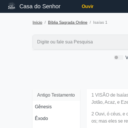
Casa do Senhor
Ouvir
Início
Bíblia Sagrada Online
Isaías 1
V
Antigo Testamento
1 VISÃO de Isaías
Jotão, Acaz, e Eze
Gênesis
2 Ouvi, ó céus, e 
Êxodo
os; mas eles se r