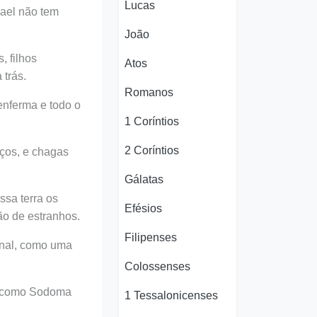
Lucas
rael não tem
João
, filhos
Atos
 trás.
Romanos
enferma e todo o
1 Coríntios
2 Coríntios
aços, e chagas
Gálatas
ssa terra os
Efésios
o de estranhos.
Filipenses
inal, como uma
Colossenses
á como Sodoma
1 Tessalonicenses