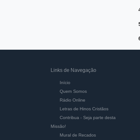
Links de Navegação
Início
Quem Somos
Rádio Online
Letras de Hinos Cristãos
Contribua - Seja parte desta
Missão!
Mural de Recados