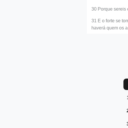
30 Porque sereis 
31 E o forte se t
haverá quem os a