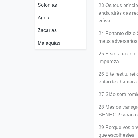
Sofonias
23 Os teus prínci
anda atrás das re
Ageu
viúva.
Zacarias
24 Portanto diz o
meus adversários,
Malaquias
25 E voltarei contr
impureza.
26 E te restituire
então te chamarão 
27 Sião será remi
28 Mas os transgr
SENHOR serão c
29 Porque vos env
que escolhestes.