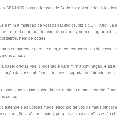
a do SENHOR, vós poderosos de Sodoma; dai ouvidos à lei do 
e a mim a multidão de vossos sacrifícios, diz o SENHOR? Já es
arneiros, e da gordura de animais cevados; nem me agrado de 
cordeiros, nem de bodes.
 para comparecer perante mim, quem requereu isto de vossas 
s meus átrios?
 a trazer ofertas vãs; o incenso é para mim abominação, e as lu
vocação das assembléias; não posso suportar iniqüidade, nem
 novas, e as vossas solenidades, a minha alma as odeia; já me
as sofrer.
do estendeis as vossas mãos, escondo de vós os meus olhos; 
vossas orações, não as ouvirei, porque as vossas mãos estão c