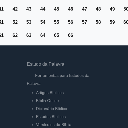
41
42
43
44
45
46
47
48
49
5
51
52
53
54
55
56
57
58
59
6
61
62
63
64
65
66
Estudo da Palavra
Ferramentas para Estudos da
Palavra
Artigos Bíblicos
Bíblia Online
Dicionário Bíblico
Estudos Bíblicos
Versículos da Bíblia