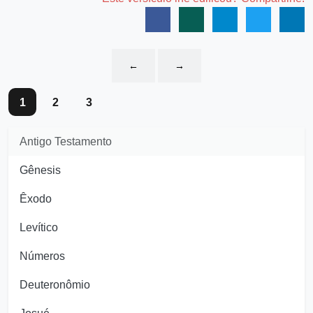
←
→
1
2
3
Antigo Testamento
Gênesis
Êxodo
Levítico
Números
Deuteronômio