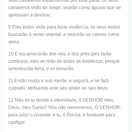
seus cavaleiros espalham-se por toda parte; os seus
cavaleiros virão de longe; voarão como águias que se
apressam a devorar.
9 Eles todos virão para fazer violência; os seus rostos
buscarão o vento oriental, e reunirão os cativos como
areia.
10 E escarnecerão dos reis, e dos príncipes farão
zombaria; eles se rirão de todas as fortalezas, porque
amontoarão terra, e as tomarão.
11 Então muda a sua mente, e seguirá, e se fará
culpado, atribuindo este seu poder ao seu deus.
12 Não és tu desde a eternidade, ó SENHOR meu
Deus, meu Santo? Nós não morreremos. Ó SENHOR,
para juízo o puseste, e tu, ó Rocha, o fundaste para
castigar.