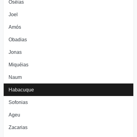
Oséias
Joel
Amós
Obadias
Jonas
Miquéias
Naum
Habacuque
Sofonias
Ageu
Zacarias