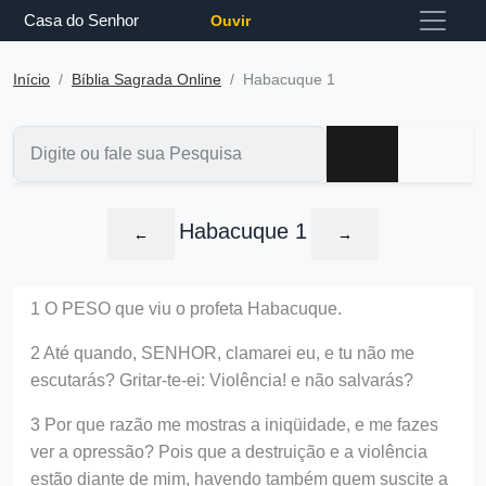
Casa do Senhor
Ouvir
Início
Bíblia Sagrada Online
Habacuque 1
Habacuque 1
←
→
1 O PESO que viu o profeta Habacuque.
2 Até quando, SENHOR, clamarei eu, e tu não me
escutarás? Gritar-te-ei: Violência! e não salvarás?
3 Por que razão me mostras a iniqüidade, e me fazes
ver a opressão? Pois que a destruição e a violência
estão diante de mim, havendo também quem suscite a