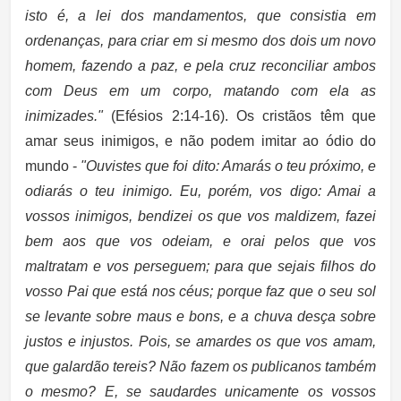
isto é, a lei dos mandamentos, que consistia em
ordenanças, para criar em si mesmo dos dois um novo
homem, fazendo a paz, e pela cruz reconciliar ambos
com Deus em um corpo, matando com ela as
inimizades."
(Efésios 2:14-16). Os cristãos têm que
amar seus inimigos, e não podem imitar ao ódio do
mundo -
"Ouvistes que foi dito: Amarás o teu próximo, e
odiarás o teu inimigo. Eu, porém, vos digo: Amai a
vossos inimigos, bendizei os que vos maldizem, fazei
bem aos que vos odeiam, e orai pelos que vos
maltratam e vos perseguem; para que sejais filhos do
vosso Pai que está nos céus; porque faz que o seu sol
se levante sobre maus e bons, e a chuva desça sobre
justos e injustos. Pois, se amardes os que vos amam,
que galardão tereis? Não fazem os publicanos também
o mesmo? E, se saudardes unicamente os vossos