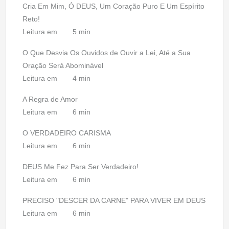
Cria Em Mim, Ó DEUS, Um Coração Puro E Um Espírito
Reto!
Leitura em
5 min
O Que Desvia Os Ouvidos de Ouvir a Lei, Até a Sua
Oração Será Abominável
Leitura em
4 min
A Regra de Amor
Leitura em
6 min
O VERDADEIRO CARISMA
Leitura em
6 min
DEUS Me Fez Para Ser Verdadeiro!
Leitura em
6 min
PRECISO "DESCER DA CARNE" PARA VIVER EM DEUS
Leitura em
6 min