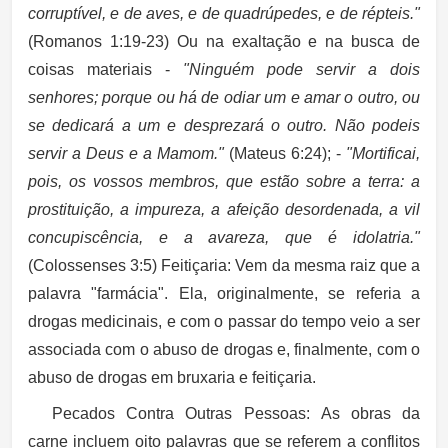
corruptível, e de aves, e de quadrúpedes, e de répteis."
(Romanos 1:19-23) Ou na exaltação e na busca de
coisas materiais -
"Ninguém pode servir a dois
senhores; porque ou há de odiar um e amar o outro, ou
se dedicará a um e desprezará o outro. Não podeis
servir a Deus e a Mamom."
(Mateus 6:24); -
"Mortificai,
pois, os vossos membros, que estão sobre a terra: a
prostituição, a impureza, a afeição desordenada, a vil
concupiscência, e a avareza, que é idolatria."
(Colossenses 3:5)
Feitiçaria:
Vem da mesma raiz que a
palavra "farmácia". Ela, originalmente, se referia a
drogas medicinais, e com o passar do tempo veio a ser
associada com o abuso de drogas e, finalmente, com o
abuso de drogas em bruxaria e feitiçaria.
Pecados Contra Outras Pessoas:
As obras da
carne incluem oito palavras que se referem a conflitos