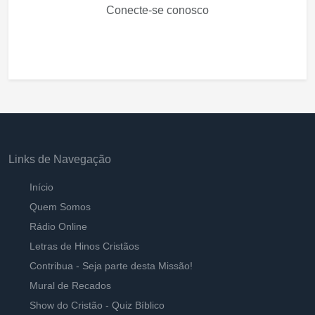
Conecte-se conosco
Links de Navegação
Início
Quem Somos
Rádio Online
Letras de Hinos Cristãos
Contribua - Seja parte desta Missão!
Mural de Recados
Show do Cristão - Quiz Bíblico