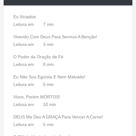
Ex-Viciados
Leitura em
7 min
Vivendo Com Deus Para Sermos A Benção!
Leitura em
3 min
O Poder da Oração de Fé
Leitura em
8 min
Eu Não Sou Egoísta E Nem Malvado!
Leitura em
5 min
Vivos, Porém MORTOS!
Leitura em
10 min
DEUS Me Deu A GRAÇA Para Vencer A Carne!
Leitura em
5 min