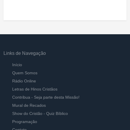
Links de Navegação
Início
Quem Somos
Rádio Online
Letras de Hinos Cristãos
Contribua - Seja parte desta Missão!
Mural de Recados
Show do Cristão - Quiz Bíblico
Programação
Contato