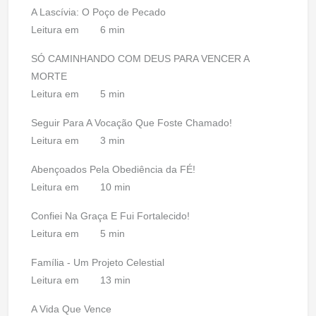
A Lascívia: O Poço de Pecado
Leitura em
6 min
SÓ CAMINHANDO COM DEUS PARA VENCER A
MORTE
Leitura em
5 min
Seguir Para A Vocação Que Foste Chamado!
Leitura em
3 min
Abençoados Pela Obediência da FÉ!
Leitura em
10 min
Confiei Na Graça E Fui Fortalecido!
Leitura em
5 min
Família - Um Projeto Celestial
Leitura em
13 min
A Vida Que Vence