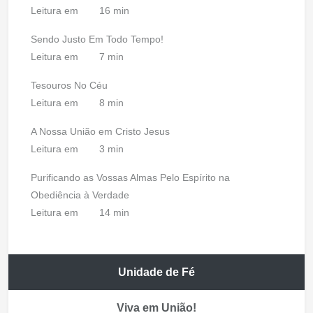
Leitura em
16 min
Sendo Justo Em Todo Tempo!
Leitura em
7 min
Tesouros No Céu
Leitura em
8 min
A Nossa União em Cristo Jesus
Leitura em
3 min
Purificando as Vossas Almas Pelo Espírito na
Obediência à Verdade
Leitura em
14 min
Unidade de Fé
Viva em União!