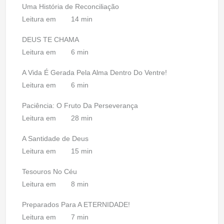
Uma História de Reconciliação
Leitura em
14 min
DEUS TE CHAMA
Leitura em
6 min
A Vida É Gerada Pela Alma Dentro Do Ventre!
Leitura em
6 min
Paciência: O Fruto Da Perseverança
Leitura em
28 min
A Santidade de Deus
Leitura em
15 min
Tesouros No Céu
Leitura em
8 min
Preparados Para A ETERNIDADE!
Leitura em
7 min