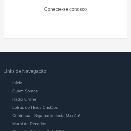
Conecte-se conosco
Links de Navegação
Início
Quem Somos
Rádio Online
Letras de Hinos Cristãos
Contribua - Seja parte desta Missão!
Mural de Recados