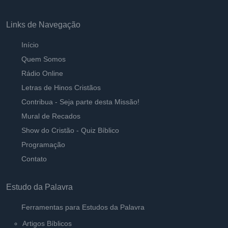
O Pecado do desprezo
Ouvir
Links de Navegação
Pastor Carlos Alberto Daniluski
Início
Quem Habitará em Seus Tabernáculos
Quem Somos
Ouvir
Pastor Carlos Alberto Daniluski
Rádio Online
Letras de Hinos Cristãos
Louvor de Justiça
Contribua - Seja parte desta Missão!
Ouvir
Pastor Carlos Alberto Daniluski
Mural de Recados
Show do Cristão - Quiz Bíblico
Criados por Deus para comunhão
Ouvir
Programação
Pastor Carlos Alberto Daniluski
Contato
Estudo da Palavra
Ferramentas para Estudos da Palavra
Artigos Bíblicos