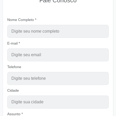
Fale Conosco
Meu futuro presente está em DEUS - Ver B
Ouvir
Pastor Carlos Alberto Daniluski
Nome Completo *
Ó Eterno DEUS tira me da palha
Ouvir
Pastor Carlos Alberto Daniluski
E-mail *
Salmo 121
Ouvir
Casa do Senhor
Telefone
Preparando se, para encontrar com DEUS -
VER B
Ouvir
Pastor Carlos Alberto Daniluski
Cidade
Voltando as Origens de Deus
Ouvir
Pastor Carlos Alberto Daniluski
Assunto *