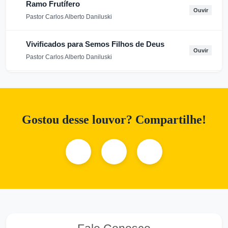
Ramo Frutífero
Ouvir
Pastor Carlos Alberto Daniluski
Vivificados para Semos Filhos de Deus
Ouvir
Pastor Carlos Alberto Daniluski
Atente ao que diz Jesus
Ouvir
Pastor Carlos Alberto Daniluski
Gostou desse louvor? Compartilhe!
Os que são de DEUS ouvem e obedecem
Ouvir
Pastor Carlos Alberto Daniluski
Deus nos fez para viver na Luz
Ouvir
Pastor Carlos Alberto Daniluski
Jesus, o Único Caminho da Salvação
Ouvir
Pastor Carlos Alberto Daniluski