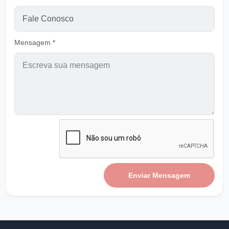
O Resgate
Ouvir
Pastor Carlos Alberto Daniluski
Mensagem *
Santificados em Jesus - Ver A
Ouvir
Pastor Carlos Alberto Daniluski
Nasci para Viver em Deus - VER B
Ouvir
Pastor Carlos Alberto Daniluski
Ensinados para Sermos Filhos de DEUS
Ouvir
Pastor Carlos Alberto Daniluski
Perdoando para ser perdoado
Ouvir
Enviar Mensagem
Pastor Carlos Alberto Daniluski
A cura da alma por Jesus
Ouvir
Pastor Carlos Alberto Daniluski