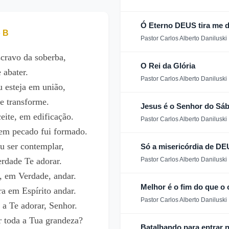
Ó Eterno DEUS tira me d
o B
Pastor Carlos Alberto Daniluski
scravo da soberba,
O Rei da Glória
 abater.
Pastor Carlos Alberto Daniluski
 esteja em união,
 transforme.
Jesus é o Senhor do Sá
ite, em edificação.
Pastor Carlos Alberto Daniluski
em pecado fui formado.
u ser contemplar,
Só a misericórdia de D
erdade Te adorar.
Pastor Carlos Alberto Daniluski
, em Verdade, andar.
Melhor é o fim do que o
a em Espírito andar.
Pastor Carlos Alberto Daniluski
a Te adorar, Senhor.
toda a Tua grandeza?
Batalhando para entrar 