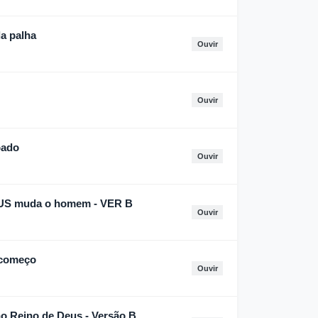
a palha
Ouvir
Ouvir
bado
Ouvir
EUS muda o homem - VER B
Ouvir
 começo
Ouvir
no Reino de Deus - Versão B