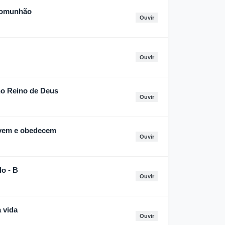
 comunhão
Ouvir
Ouvir
no Reino de Deus
Ouvir
vem e obedecem
Ouvir
o - B
Ouvir
 vida
Ouvir