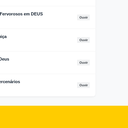
 Fervorosos em DEUS
Ouvir
uiça
Ouvir
 Deus
Ouvir
ercenários
Ouvir