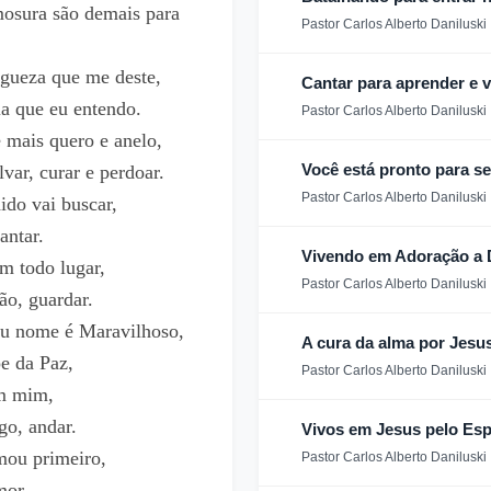
mosura são demais para
Pastor Carlos Alberto Daniluski
rgueza que me deste,
Cantar para aprender e v
ia que eu entendo.
Pastor Carlos Alberto Daniluski
 mais quero e anelo,
Você está pronto para s
lvar, curar e perdoar.
Pastor Carlos Alberto Daniluski
ido vai buscar,
antar.
Vivendo em Adoração a
m todo lugar,
Pastor Carlos Alberto Daniluski
ão, guardar.
eu nome é Maravilhoso,
A cura da alma por Jesu
pe da Paz,
Pastor Carlos Alberto Daniluski
em mim,
go, andar.
Vivos em Jesus pelo Esp
ou primeiro,
Pastor Carlos Alberto Daniluski
mor.