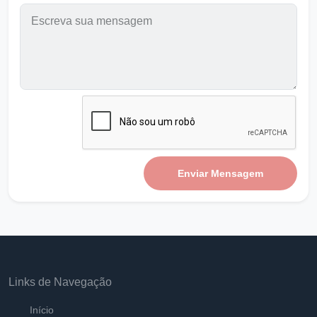
Pastor Carlos Alberto Daniluski
Suportando o desprezo como Jesus
Ouvir
Pastor Carlos Alberto Daniluski
Jesus ordenou Ide Fazei Discípulos
Ouvir
Pastor Carlos Alberto Daniluski
Vivendo em Jesus nosso Guardião
Ouvir
Enviar Mensagem
Pastor Carlos Alberto Daniluski
Deus opera na Sua Vontade
Ouvir
Pastor Carlos Alberto Daniluski
Vivendo em Adoração a DEUS
Ouvir
Links de Navegação
Pastor Carlos Alberto Daniluski
Início