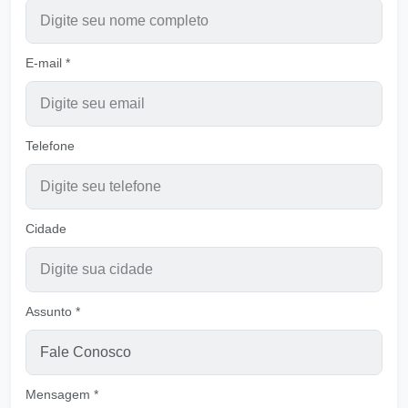
Busque ao Senhor, enquanto pode encontrar
Ouvir
Pastor Carlos Alberto Daniluski
E-mail *
Nosso Coração tem que ser Luz
Ouvir
Pastor Carlos Alberto Daniluski
Telefone
Fundamentados em DEUS B
Ouvir
Pastor Carlos Alberto Daniluski
Cidade
Nada pode mudar o que Deus determinou
Ouvir
Pastor Carlos Alberto Daniluski
Assunto *
O Alerta de Jesus para Salvação - Ver A
Ouvir
Pastor Carlos Alberto Daniluski
Mensagem *
Senhor, abristes meus olhos
Ouvir