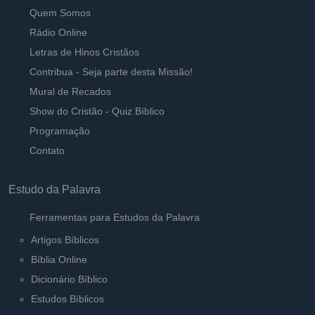
O Verbo Se Fez Carne
Quem Somos
Ouvir
Pastor Carlos Alberto Daniluski
Rádio Online
Letras de Hinos Cristãos
Feridas Leais
Contribua - Seja parte desta Missão!
Ouvir
Pastor Carlos Alberto Daniluski
Mural de Recados
Show do Cristão - Quiz Bíblico
Ouço meu Pastor Jesus e o sigo
Ouvir
Programação
Pastor Carlos Alberto Daniluski
Contato
Estudo da Palavra
Ferramentas para Estudos da Palavra
Artigos Bíblicos
Bíblia Online
Dicionário Bíblico
Estudos Bíblicos