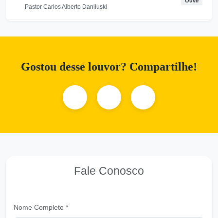
Ouvir
Pastor Carlos Alberto Daniluski
Preparando se, para encontrar com DEUS -
VER A
Ouvir
Pastor Carlos Alberto Daniluski
Gostou desse louvor? Compartilhe!
Confia em Deus e Jamais serás abalado
Ouvir
Pastor Carlos Alberto Daniluski
Só em Jesus temos o Caminho da Vida
Ouvir
Pastor Carlos Alberto Daniluski
Escolhidos para Servir
Ouvir
Fale Conosco
Pastor Carlos Alberto Daniluski
Nossa Pátria é Celestial
Ouvir
Nome Completo *
Pastor Carlos Alberto Daniluski