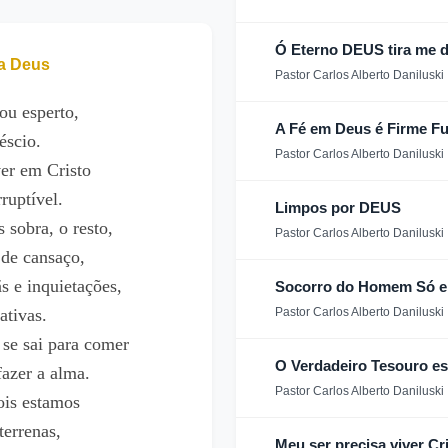
Ó Eterno DEUS tira me d
ra Deus
Pastor Carlos Alberto Daniluski
ou esperto,
A Fé em Deus é Firme F
éscio.
Pastor Carlos Alberto Daniluski
er em Cristo
ruptível.
Limpos por DEUS
sobra, o resto,
Pastor Carlos Alberto Daniluski
 de cansaço,
s e inquietações,
Socorro do Homem Só 
ativas.
Pastor Carlos Alberto Daniluski
se sai para comer
O Verdadeiro Tesouro e
fazer a alma.
Pastor Carlos Alberto Daniluski
ois estamos
errenas,
Meu ser precisa viver Cr