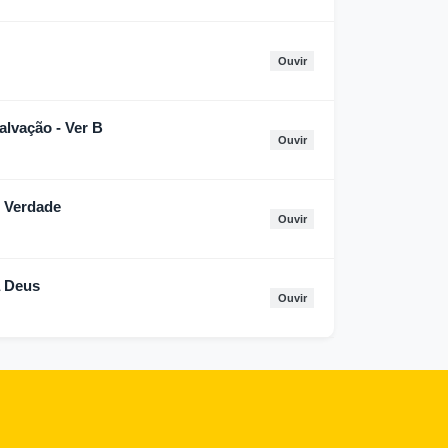
Ouvir
alvação - Ver B
Ouvir
m Verdade
Ouvir
a Deus
Ouvir