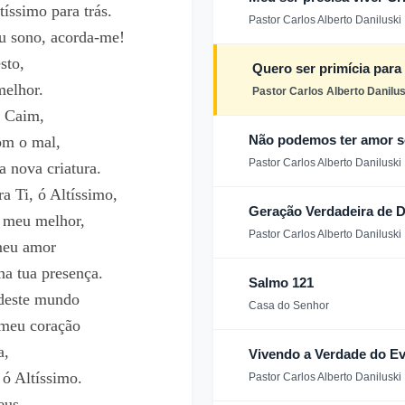
íssimo para trás.
Pastor Carlos Alberto Daniluski
u sono, acorda-me!
sto,
Quero ser primícia para
melhor.
Pastor Carlos Alberto Danilus
e Caim,
Não podemos ter amor s
om o mal,
Pastor Carlos Alberto Daniluski
 nova criatura.
a Ti, ó Altíssimo,
Geração Verdadeira de 
o meu melhor,
Pastor Carlos Alberto Daniluski
meu amor
a tua presença.
Salmo 121
 deste mundo
Casa do Senhor
 meu coração
a,
Vivendo a Verdade do E
 ó Altíssimo.
Pastor Carlos Alberto Daniluski
eus,