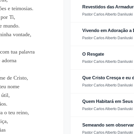
Revestidos das Armadur
ões e teimosias.
Pastor Carlos Alberto Daniluski
por Ti,
te mundo.
Vivendo em Adoração a
minha vontade,
Pastor Carlos Alberto Daniluski
com tua palavra
O Resgate
e adorna
Pastor Carlos Alberto Daniluski
.
me de Cristo,
Que Cristo Cresça e eu 
Pastor Carlos Alberto Daniluski
 teu nome
útil,
Quem Habitará em Seus 
ãos.
Pastor Carlos Alberto Daniluski
a o teu reino,
iça,
Semeando sem observar 
ias
Pastor Carlos Alberto Daniluski