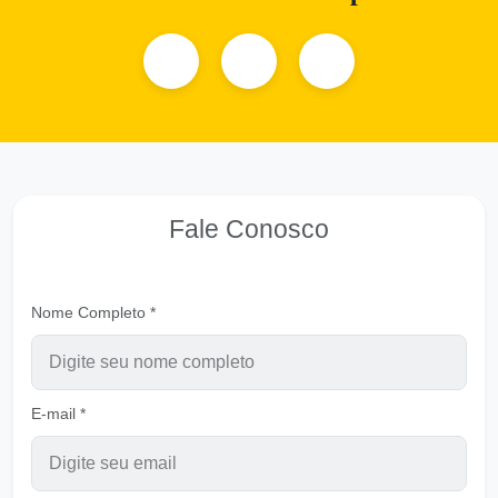
Pastor Carlos Alberto Daniluski
Vivendo em Justiça e em Verdade
Ouvir
Pastor Carlos Alberto Daniluski
Deixando de ser meninos
Ouvir
Pastor Carlos Alberto Daniluski
Fale Conosco
Salmo 46
Ouvir
Pastor Carlos Alberto Daniluski
Nome Completo *
O Verbo Se Fez Carne
Ouvir
Pastor Carlos Alberto Daniluski
E-mail *
Viver em Deus a vitória é certa
Ouvir
Pastor Carlos Alberto Daniluski