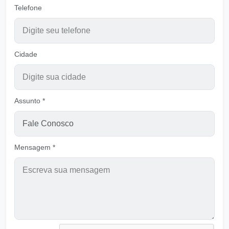
Nada pode mudar o que Deus determinou
Telefone
Ouvir
Pastor Carlos Alberto Daniluski
É preciso renunciar para Viver em Jesus
Ouvir
Cidade
Pastor Carlos Alberto Daniluski
Rendição
Ouvir
Pastor Carlos Alberto Daniluski
Assunto *
Senhor, Tu és o meu Salvador
Ouvir
Pastor Carlos Alberto Daniluski
Mensagem *
Salmo 121
Ouvir
Casa do Senhor
Crescendo como Trigo para Deus
Ouvir
Pastor Carlos Alberto Daniluski