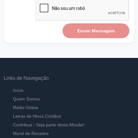
Jesus está batendo em nossa porta em todo
tempo - VER B
Ouvir
Pastor Carlos Alberto Daniluski
Enviar Mensagem
Não podemos ter amor só de aparência
Ouvir
Pastor Carlos Alberto Daniluski
Que Cristianismo é Esse
Ouvir
Pastor Carlos Alberto Daniluski
Links de Navegação
A Única oportunidade de Salvação
Início
Ouvir
Pastor Carlos Alberto Daniluski
Quem Somos
Rádio Online
Tira-me dos falsos pastos
Letras de Hinos Cristãos
Ouvir
Pastor Carlos Alberto Daniluski
Contribua - Seja parte desta Missão!
Mural de Recados