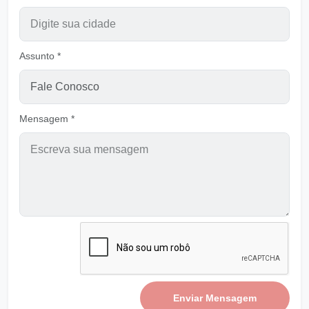
Ouvir
Pastor Carlos Alberto Daniluski
Ajuda-me Senhor, a tirar minha máscara
Assunto *
Ouvir
Pastor Carlos Alberto Daniluski
Viver para ser vivos para Deus
Ouvir
Mensagem *
Pastor Carlos Alberto Daniluski
Não despreza a mensagem de DEUS
Ouvir
Pastor Carlos Alberto Daniluski
Em Gratidão e Obediência em Deus Viver
Ouvir
Pastor Carlos Alberto Daniluski
Tira de Mim a Iniquidade
Ouvir
Pastor Carlos Alberto Daniluski
Enviar Mensagem