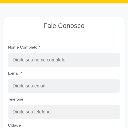
DEUS nos quer habilitado NELE
Ouvir
Pastor Carlos Alberto Daniluski
Fale Conosco
A Grande Bênção da Salvação
Ouvir
Pastor Carlos Alberto Daniluski
Nome Completo *
Um só Corpo em Cristo
Ouvir
Pastor Carlos Alberto Daniluski
E-mail *
Irmãos vivendo em união
Ouvir
Pastor Carlos Alberto Daniluski
Telefone
Nada pode mudar o que Deus determinou
Ouvir
Pastor Carlos Alberto Daniluski
Cidade
Minha Alma só Espera em Deus