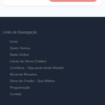
Vivendo na Paz do Senhor
Ouvir
Pastor Carlos Alberto Daniluski
As misericórdias de Deus que nos salvam
Ouvir
Pastor Carlos Alberto Daniluski
Links de Navegação
Escolhidos antes de sermos formados
Início
Ouvir
Pastor Carlos Alberto Daniluski
Quem Somos
Rádio Online
Pomar Santo de Deus
Letras de Hinos Cristãos
Ouvir
Pastor Carlos Alberto Daniluski
Contribua - Seja parte desta Missão!
Mural de Recados
Deus trocou minha tristeza por Alegria
Show do Cristão - Quiz Bíblico
Ouvir
Pastor Carlos Alberto Daniluski
Programação
Contato