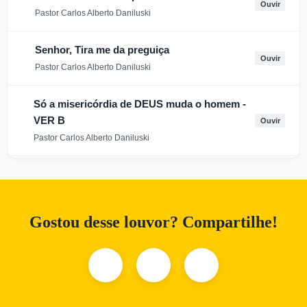
Ouvir
Pastor Carlos Alberto Daniluski
Senhor, Tira me da preguiça
Ouvir
Pastor Carlos Alberto Daniluski
Só a misericórdia de DEUS muda o homem -
VER B
Ouvir
Pastor Carlos Alberto Daniluski
Viver a Cruz
Ouvir
Pastor Carlos Alberto Daniluski
Gostou desse louvor? Compartilhe!
Do cativeiro me tirou
Ouvir
Pastor Carlos Alberto Daniluski
A Palavra de Deus que da Vida
Ouvir
Pastor Carlos Alberto Daniluski