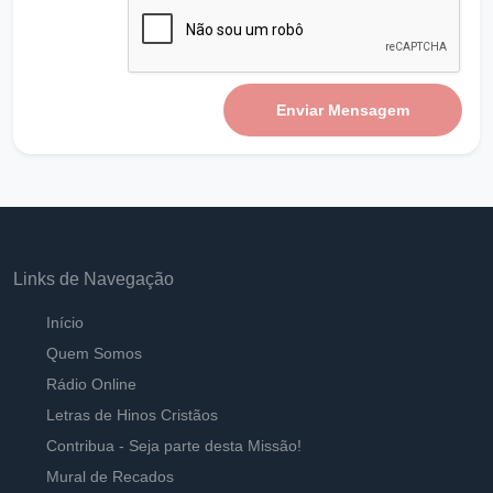
Ouvir
Pastor Carlos Alberto Daniluski
Tirando as Falácias para ser santos
Ouvir
Enviar Mensagem
Pastor Carlos Alberto Daniluski
Tira minhas razões para ser humilde - B
Ouvir
Pastor Carlos Alberto Daniluski
Cuidado com os falsos profetas
Ouvir
Links de Navegação
Pastor Carlos Alberto Daniluski
Início
Viver em Deus a vitória é certa
Quem Somos
Ouvir
Pastor Carlos Alberto Daniluski
Rádio Online
Letras de Hinos Cristãos
Amadurecidos e Convertidos em Jesus
Contribua - Seja parte desta Missão!
Ouvir
Pastor Carlos Alberto Daniluski
Mural de Recados