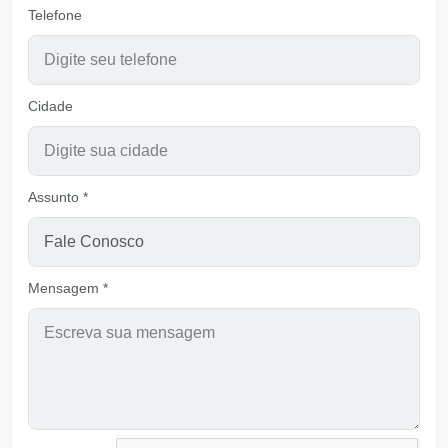
Telefone
A Graça que da Vida
Ouvir
Pastor Carlos Alberto Daniluski
Cidade
Viver para ser vivos para Deus
Ouvir
Pastor Carlos Alberto Daniluski
Assunto *
Ajuda-me Senhor, a tirar minha máscara
Ouvir
Pastor Carlos Alberto Daniluski
Mensagem *
O Alerta de Jesus para Salvação - Ver A
Ouvir
Pastor Carlos Alberto Daniluski
Vivendo na Paz do Senhor
Ouvir
Pastor Carlos Alberto Daniluski
Aprendendo com Deus