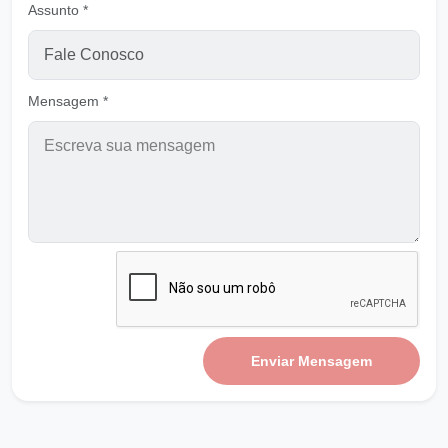
Ouvir
Assunto *
Pastor Carlos Alberto Daniluski
Andar na Luz e não se moldar a este século
Ouvir
Pastor Carlos Alberto Daniluski
Mensagem *
Perder para ganhar o Reino de DEUS
Ouvir
Pastor Carlos Alberto Daniluski
Vestes Brancas
Ouvir
Pastor Carlos Alberto Daniluski
Vivendo a Palavra de Deus
Ouvir
Pastor Carlos Alberto Daniluski
Enviar Mensagem
Onde você está escondido
Ouvir
Pastor Carlos Alberto Daniluski