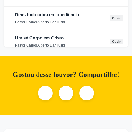
Deus tudo criou em obediência
Ouvir
Pastor Carlos Alberto Daniluski
Um só Corpo em Cristo
Ouvir
Pastor Carlos Alberto Daniluski
Senhor, Tira-nos da Idolatria - B
Ouvir
Pastor Carlos Alberto Daniluski
Gostou desse louvor? Compartilhe!
Quem Habitará em Seus Tabernáculos
(Versão B)
Ouvir
Pastor Carlos Alberto Daniluski
O Alerta de Jesus para Salvação - Ver A
Ouvir
Pastor Carlos Alberto Daniluski