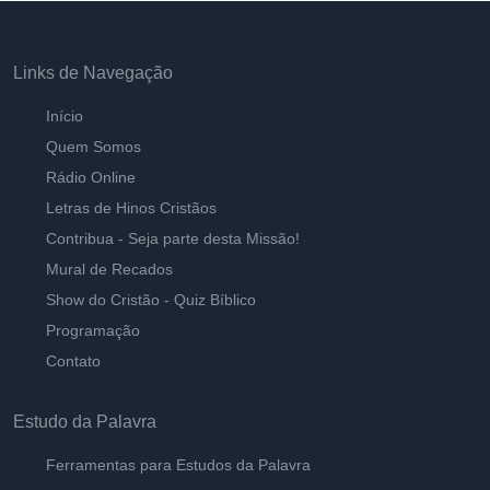
Rendição
Ouvir
Pastor Carlos Alberto Daniluski
Links de Navegação
Deus da terra o homem formou
Início
Ouvir
Pastor Carlos Alberto Daniluski
Quem Somos
Rádio Online
Creiam e Temam, E Honrem a Deus
Ouvir
Letras de Hinos Cristãos
Pastor Carlos Alberto Daniluski
Contribua - Seja parte desta Missão!
Mural de Recados
Deixando o amor do mundo para Amar a
Show do Cristão - Quiz Bíblico
DEUS
Ouvir
Programação
Pastor Carlos Alberto Daniluski
Contato
Só em Jesus temos o Caminho da Vida
Ouvir
Pastor Carlos Alberto Daniluski
Estudo da Palavra
Ferramentas para Estudos da Palavra