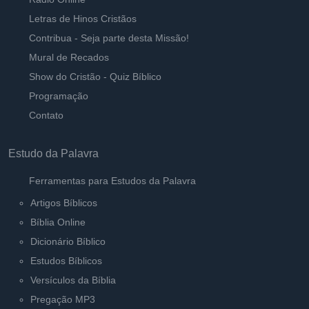
Deus está Falando
Letras de Hinos Cristãos
Ouvir
Pastor Carlos Alberto Daniluski
Contribua - Seja parte desta Missão!
Mural de Recados
Irmãos vivendo em união
Show do Cristão - Quiz Bíblico
Ouvir
Pastor Carlos Alberto Daniluski
Programação
Contato
Estudo da Palavra
Ferramentas para Estudos da Palavra
Artigos Bíblicos
Bíblia Online
Dicionário Bíblico
Estudos Bíblicos
Versículos da Bíblia
Pregação MP3