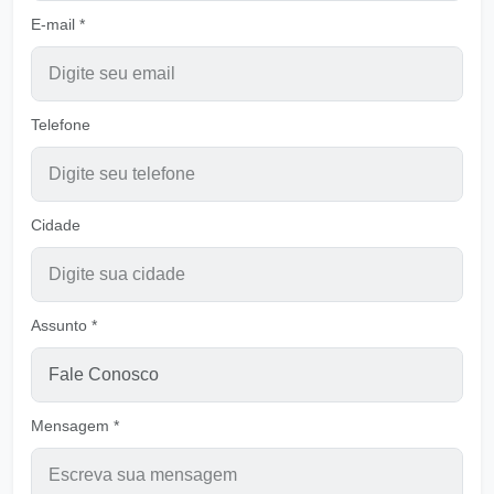
E-mail *
Semeando sem observar o vento - B
Ouvir
Pastor Carlos Alberto Daniluski
Nossa Vida é uma neblina
Telefone
Ouvir
Pastor Carlos Alberto Daniluski
Minha Alma só Espera em Deus
Ouvir
Cidade
Pastor Carlos Alberto Daniluski
Viver para ser vivos para Deus
Ouvir
Pastor Carlos Alberto Daniluski
Assunto *
Vivendo Selados Pela Verdade de Deus
Ouvir
Pastor Carlos Alberto Daniluski
Mensagem *
Escolhidos para Viver em Deus
Ouvir
Pastor Carlos Alberto Daniluski