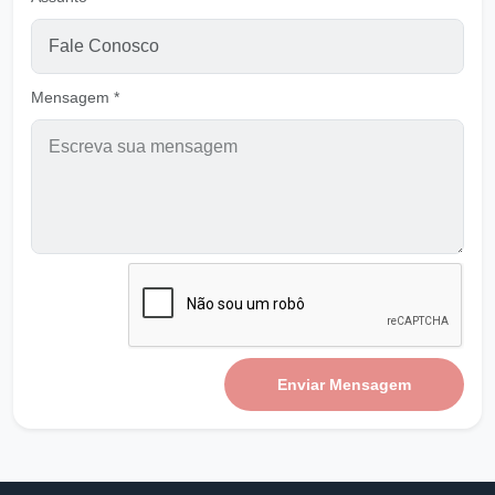
Pastor Carlos Alberto Daniluski
Jesus está batendo em nossa porta em todo
Mensagem *
tempo - VER A
Ouvir
Pastor Carlos Alberto Daniluski
O Alerta de Jesus para Salvação - Ver A
Ouvir
Pastor Carlos Alberto Daniluski
Jesus está batendo em nossa porta em todo
tempo - VER B
Ouvir
Pastor Carlos Alberto Daniluski
Enviar Mensagem
Chamados para Sermos Fervorosos em
DEUS B
Ouvir
Pastor Carlos Alberto Daniluski