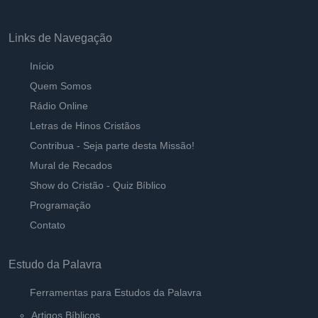
Vivendo Selados Pela Verdade de Deus - B
Ouvir
Pastor Carlos Alberto Daniluski
Links de Navegação
Vivendo em Justiça e em Verdade
Início
Ouvir
Pastor Carlos Alberto Daniluski
Quem Somos
Rádio Online
Revestido de Cristo para Vencer
Ouvir
Letras de Hinos Cristãos
Pastor Carlos Alberto Daniluski
Contribua - Seja parte desta Missão!
Mural de Recados
O Amor sem espinho
Ouvir
Show do Cristão - Quiz Bíblico
Pastor Carlos Alberto Daniluski
Programação
Contato
Escolhidos para Viver em Deus
Ouvir
Pastor Carlos Alberto Daniluski
Estudo da Palavra
Ferramentas para Estudos da Palavra
Artigos Bíblicos