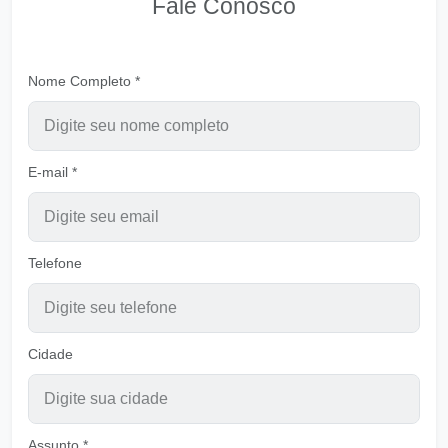
Fale Conosco
Quero ser primícia para Deus
Ouvir
Pastor Carlos Alberto Daniluski
Nome Completo *
Viver para alcançar o Reino Celestial
Ouvir
Pastor Carlos Alberto Daniluski
E-mail *
Jesus ordenou Ide Fazei Discípulos
Ouvir
Pastor Carlos Alberto Daniluski
Suportando o desprezo como Jesus
Telefone
Ouvir
Pastor Carlos Alberto Daniluski
Não despreza a mensagem de DEUS
Ouvir
Cidade
Pastor Carlos Alberto Daniluski
Se esforçar para entrar na porta estreita - Ver
B
Ouvir
Assunto *