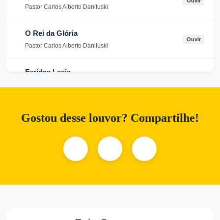
Ouvir
Pastor Carlos Alberto Daniluski
O Rei da Glória
Ouvir
Pastor Carlos Alberto Daniluski
Feridas Leais
Ouvir
Pastor Carlos Alberto Daniluski
De Volta ao Primeiro Amor
Gostou desse louvor? Compartilhe!
Ouvir
Pastor Carlos Alberto Daniluski
O Único Mediador, Jesus
Ouvir
Pastor Carlos Alberto Daniluski
Vivendo em Jesus nosso Guardião
Ouvir
Pastor Carlos Alberto Daniluski