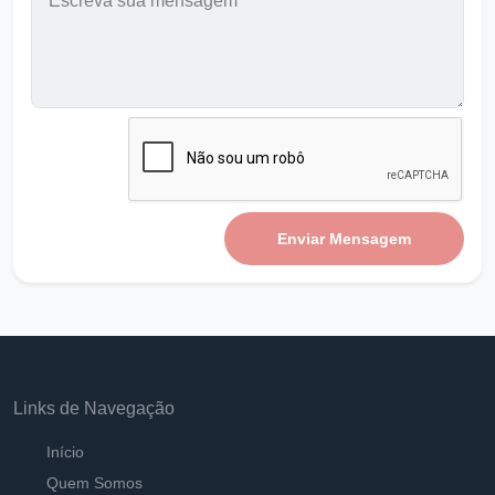
O Senhor manda vigiar
Ouvir
Pastor Carlos Alberto Daniluski
Chamados para Sermos Fervorosos em
DEUS B
Ouvir
Pastor Carlos Alberto Daniluski
Enviar Mensagem
O DEUS que guarda seus santos até na
velhice
Ouvir
Pastor Carlos Alberto Daniluski
Deus opera na Sua Vontade
Ouvir
Pastor Carlos Alberto Daniluski
Links de Navegação
Ajuda-me Senhor, a tirar minha máscara
Início
Ouvir
Pastor Carlos Alberto Daniluski
Quem Somos