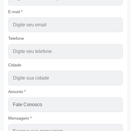
Pastor Carlos Alberto Daniluski
E-mail *
Socorro do Homem Só em Deus
Ouvir
Pastor Carlos Alberto Daniluski
Telefone
Cuidado com os falsos profetas
Ouvir
Pastor Carlos Alberto Daniluski
Cidade
Vivamos com DEUS pelos caminhos
apertados
Ouvir
Pastor Carlos Alberto Daniluski
Assunto *
Semeando sem observar o vento
Ouvir
Pastor Carlos Alberto Daniluski
Mensagem *
Coração Puro
Ouvir
Pastor Carlos Alberto Daniluski