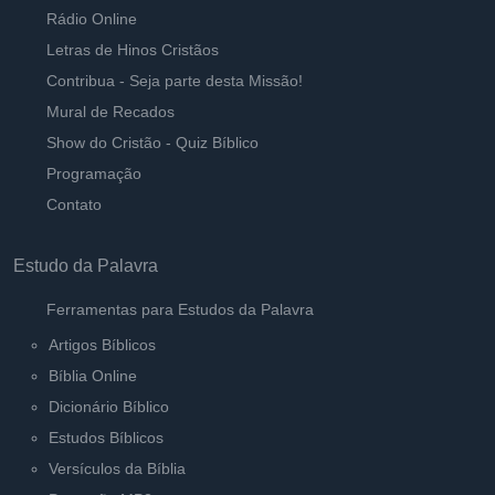
Rádio Online
Deixa Deus governar sua vida
Ouvir
Letras de Hinos Cristãos
Pastor Carlos Alberto Daniluski
Contribua - Seja parte desta Missão!
Mural de Recados
Tem que ser do jeito que DEUS quer - Ver A
Ouvir
Show do Cristão - Quiz Bíblico
Pastor Carlos Alberto Daniluski
Programação
Contato
O Pecado do desprezo
Ouvir
Pastor Carlos Alberto Daniluski
Estudo da Palavra
Ferramentas para Estudos da Palavra
Artigos Bíblicos
Bíblia Online
Dicionário Bíblico
Estudos Bíblicos
Versículos da Bíblia