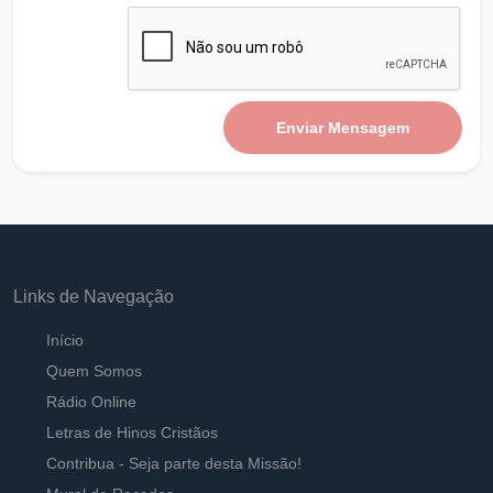
Viver a Cruz
Ouvir
Pastor Carlos Alberto Daniluski
Enviar Mensagem
O Senhor me cercou
Ouvir
Pastor Carlos Alberto Daniluski
É preciso renunciar para Viver em Jesus
Ouvir
Pastor Carlos Alberto Daniluski
Links de Navegação
Deus está Falando
Ouvir
Pastor Carlos Alberto Daniluski
Início
Quem Somos
Viver para alcançar o Reino Celestial - B
Rádio Online
Ouvir
Pastor Carlos Alberto Daniluski
Letras de Hinos Cristãos
Contribua - Seja parte desta Missão!
Quem Habitará em Seus Tabernáculos
Ouvir