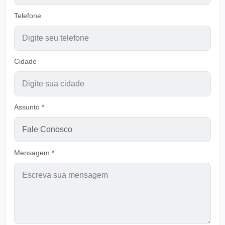
Ouvir
Pastor Carlos Alberto Daniluski
Telefone
Cantar para aprender e viver
Ouvir
Pastor Carlos Alberto Daniluski
Cidade
A Fé em Deus é Firme Fundamento - VER C
Ouvir
Pastor Carlos Alberto Daniluski
Assunto *
Deixando o amor do mundo para Amar a
DEUS
Ouvir
Pastor Carlos Alberto Daniluski
Mensagem *
A Fé em Deus é Firme Fundamento - VER B
Ouvir
Pastor Carlos Alberto Daniluski
Revestidos das Armaduras de Deus
Ouvir
Pastor Carlos Alberto Daniluski