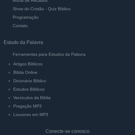
Mural de Recados
Pastor Carlos Alberto Daniluski
Show do Cristão - Quiz Bíblico
Programação
Tira minha duplicidade, meu Senhor
Ouvir
Contato
Pastor Carlos Alberto Daniluski
Estudo da Palavra
Ferramentas para Estudos da Palavra
Artigos Bíblicos
Bíblia Online
Dicionário Bíblico
Estudos Bíblicos
Versículos da Bíblia
Pregação MP3
Louvores em MP3
Conecte-se conosco