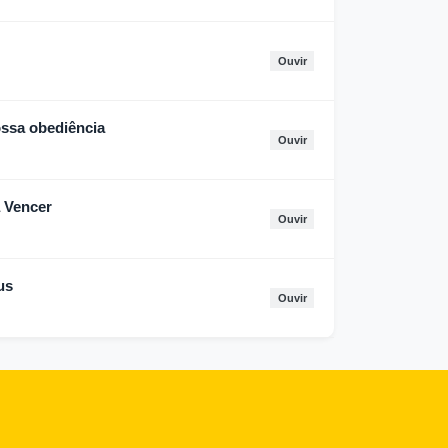
Ouvir
ossa obediência
Ouvir
a Vencer
Ouvir
us
Ouvir