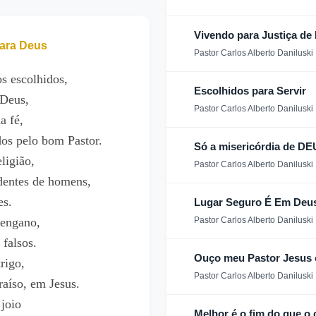
Vivendo para Justiça d
ara Deus
Pastor Carlos Alberto Daniluski
os escolhidos,
Escolhidos para Servir
 Deus,
Pastor Carlos Alberto Daniluski
a fé,
dos pelo bom Pastor.
Só a misericórdia de D
ligião,
Pastor Carlos Alberto Daniluski
dentes de homens,
es.
Lugar Seguro É Em Deus
 engano,
Pastor Carlos Alberto Daniluski
falsos.
Ouço meu Pastor Jesus 
rigo,
Pastor Carlos Alberto Daniluski
raíso, em Jesus.
joio
Melhor é o fim do que o