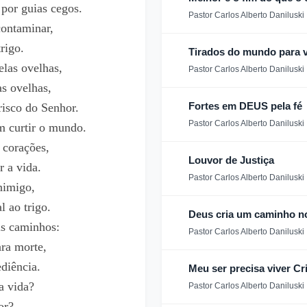
por guias cegos.
Pastor Carlos Alberto Daniluski
contaminar,
rigo.
Tirados do mundo para v
las ovelhas,
Pastor Carlos Alberto Daniluski
s ovelhas,
Fortes em DEUS pela fé
risco do Senhor.
Pastor Carlos Alberto Daniluski
m curtir o mundo.
 corações,
Louvor de Justiça
r a vida.
Pastor Carlos Alberto Daniluski
nimigo,
l ao trigo.
Deus cria um caminho n
is caminhos:
Pastor Carlos Alberto Daniluski
ara morte,
diência.
Meu ser precisa viver Cr
a vida?
Pastor Carlos Alberto Daniluski
or?