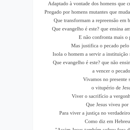
Adaptado à vontade dos homens que cr
Pregado por homens mutantes que mud
Que transformam a repreensão em b
Que evangelho é este? que ensina am
E não confronta mais o
Mas justifica o pecado pelo 
Isola o homem a servir a instituição
Que evangelho é este? que não ensi
a vencer o pecad
Vivamos no presente 
o vitupério de Jes
Viver o sacrifício a vergon
Que Jesus viveu por 
Para viver a justiça no verdadeir
Como diz em Hebreu
"Assim Jesus também sofreu fora da