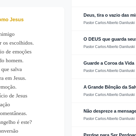
Deus, tira o vazio das m
omo Jesus
Pastor Carlos Alberto Daniluski
inimigo
O DEUS que guarda seus 
r os escolhidos.
Pastor Carlos Alberto Daniluski
eio de emoções
 do homem.
Guarde a Coroa da Vida
 que salva
Pastor Carlos Alberto Daniluski
ra em Jesus.
emoção.
A Grande Bênção da Salv
ício de Jesus
Pastor Carlos Alberto Daniluski
vação
Não despreze a mensag
momentâneas.
Pastor Carlos Alberto Daniluski
ngelho é este?
onversão
Perdoe para Ser Perdoa