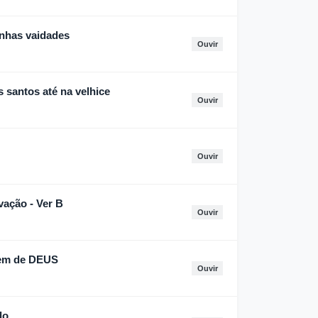
inhas vaidades
Ouvir
santos até na velhice
Ouvir
Ouvir
ação - Ver B
Ouvir
em de DEUS
Ouvir
do