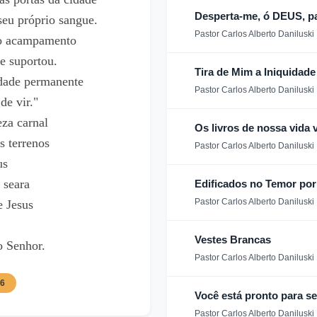
Desperta-me, ó DEUS, pa
seu próprio sangue.
Pastor Carlos Alberto Daniluski
 do acampamento
e suportou.
Tira de Mim a Iniquidade
dade permanente
Pastor Carlos Alberto Daniluski
de vir."
eza carnal
Os livros de nossa vida v
s terrenos
Pastor Carlos Alberto Daniluski
us
 seara
Edificados no Temor po
Pastor Carlos Alberto Daniluski
e Jesus
Vestes Brancas
o Senhor.
Pastor Carlos Alberto Daniluski
56
Você está pronto para s
Pastor Carlos Alberto Daniluski