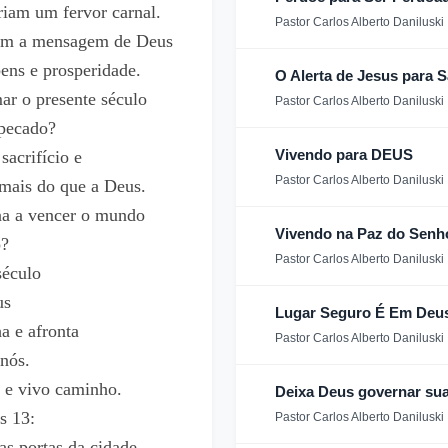
iam um fervor carnal.
Pastor Carlos Alberto Daniluski
am a mensagem de Deus
ens e prosperidade.
O Alerta de Jesus para S
ar o presente século
Pastor Carlos Alberto Daniluski
 pecado?
Vivendo para DEUS
sacrifício e
Pastor Carlos Alberto Daniluski
 mais do que a Deus.
na a vencer o mundo
Vivendo na Paz do Senh
o?
Pastor Carlos Alberto Daniluski
século
us
Lugar Seguro É Em Deus
ha e afronta
Pastor Carlos Alberto Daniluski
nós.
o e vivo caminho.
Deixa Deus governar sua
s 13:
Pastor Carlos Alberto Daniluski
s portas da cidade