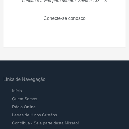
bênção e a vida para sempre. Salmos 133:1-3
Conecte-se conosco
Links de Navegação
Início
Quem Somos
Rádio Online
Letras de Hinos Cristãos
Contribua - Seja parte desta Missão!