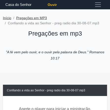
Casa do Senhor
Ouvir
Início
Pregações em MP3
Confiando a vida ao Senhor - preg radio dia 30-08-07.mp3
Pregações em mp3
"A fé vem pelo ouvir, e o ouvir pela palavra de Deus."
Romanos
10:17
Confiando a vida ao Senhor - preg radio dia 30-08-07.mp3
Aperte o player para iniciar a ministração.