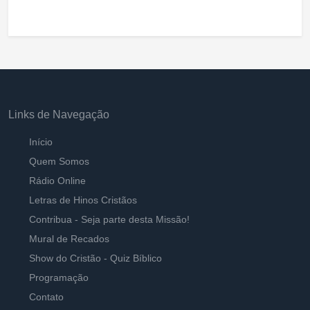
Links de Navegação
Início
Quem Somos
Rádio Online
Letras de Hinos Cristãos
Contribua - Seja parte desta Missão!
Mural de Recados
Show do Cristão - Quiz Bíblico
Programação
Contato