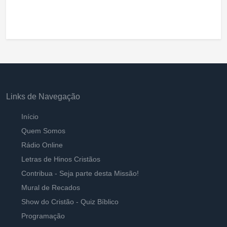
Links de Navegação
Início
Quem Somos
Rádio Online
Letras de Hinos Cristãos
Contribua - Seja parte desta Missão!
Mural de Recados
Show do Cristão - Quiz Bíblico
Programação