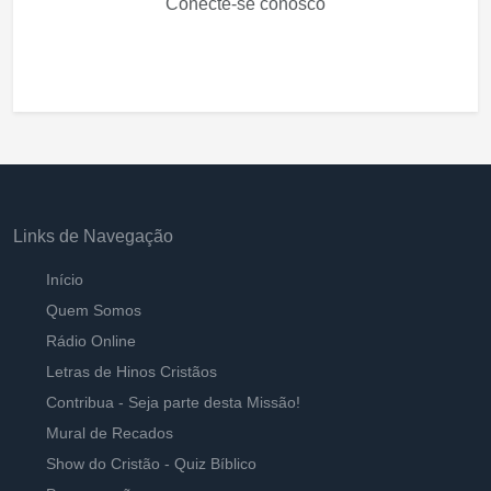
Conecte-se conosco
Links de Navegação
Início
Quem Somos
Rádio Online
Letras de Hinos Cristãos
Contribua - Seja parte desta Missão!
Mural de Recados
Show do Cristão - Quiz Bíblico