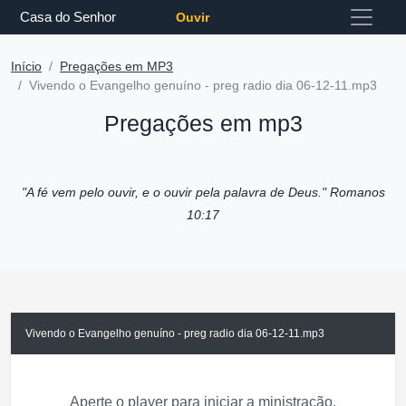
Casa do Senhor
Ouvir
Início
Pregações em MP3
Vivendo o Evangelho genuíno - preg radio dia 06-12-11.mp3
Pregações em mp3
"A fé vem pelo ouvir, e o ouvir pela palavra de Deus."
Romanos
10:17
Vivendo o Evangelho genuíno - preg radio dia 06-12-11.mp3
Aperte o player para iniciar a ministração.