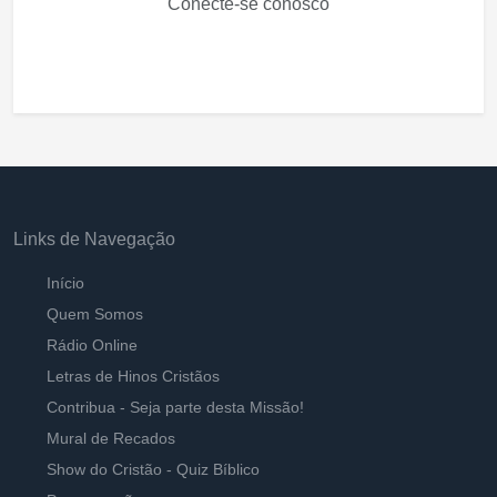
Conecte-se conosco
Links de Navegação
Início
Quem Somos
Rádio Online
Letras de Hinos Cristãos
Contribua - Seja parte desta Missão!
Mural de Recados
Show do Cristão - Quiz Bíblico