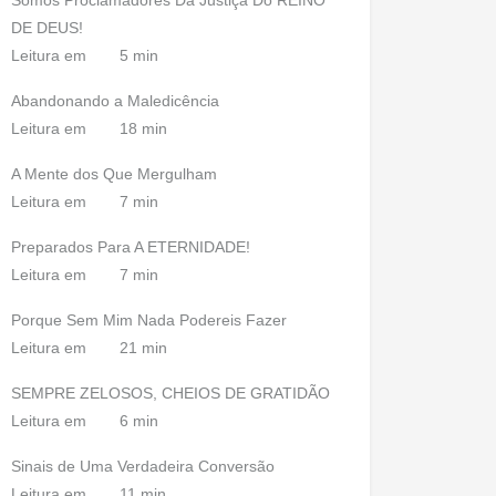
Somos Proclamadores Da Justiça Do REINO
DE DEUS!
Leitura em
5 min
Abandonando a Maledicência
Leitura em
18 min
A Mente dos Que Mergulham
Leitura em
7 min
Preparados Para A ETERNIDADE!
Leitura em
7 min
Porque Sem Mim Nada Podereis Fazer
Leitura em
21 min
SEMPRE ZELOSOS, CHEIOS DE GRATIDÃO
Leitura em
6 min
Sinais de Uma Verdadeira Conversão
Leitura em
11 min