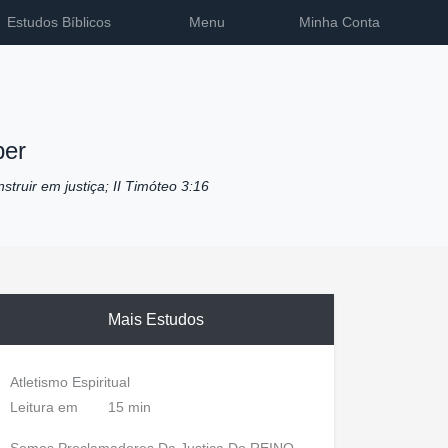
Estudos Bíblicos
Menu
Minha Conta
ber
nstruir em justiça; II Timóteo 3:16
Mais Estudos
Atletismo Espiritual
Leitura em
15 min