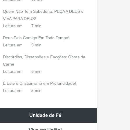
Quem Não Tem Sabedoria, PEÇA A DEUS e
VIVA PARA DEUS!
Leitura em
7 min
Deus Fala Comigo Em Todo Tempo!
Leitura em
5 min
Discórdias, Dissensões e Facções: Obras da
Carne
Leitura em
6 min
É Este o Cristianismo em Profundidade!
Leitura em
5 min
Unidade de Fé