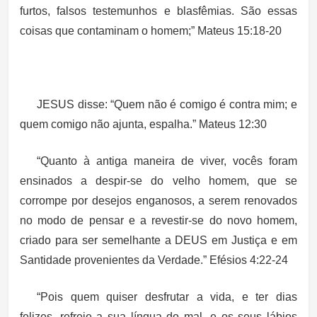
furtos, falsos testemunhos e blasfêmias. São essas
coisas que contaminam o homem;” Mateus 15:18-20
JESUS disse: “Quem não é comigo é contra mim; e
quem comigo não ajunta, espalha.” Mateus 12:30
“Quanto à antiga maneira de viver, vocês foram
ensinados a despir-se do velho homem, que se
corrompe por desejos enganosos, a serem renovados
no modo de pensar e a revestir-se do novo homem,
criado para ser semelhante a DEUS em Justiça e em
Santidade provenientes da Verdade.” Efésios 4:22-24
“Pois quem quiser desfrutar a vida, e ter dias
felizes, refreie a sua língua do mal, e os seus lábios