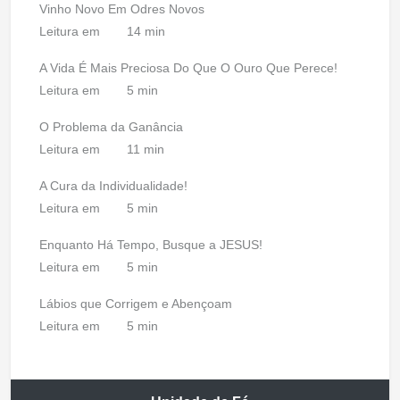
Vinho Novo Em Odres Novos
Leitura em
14 min
A Vida É Mais Preciosa Do Que O Ouro Que Perece!
Leitura em
5 min
O Problema da Ganância
Leitura em
11 min
A Cura da Individualidade!
Leitura em
5 min
Enquanto Há Tempo, Busque a JESUS!
Leitura em
5 min
Lábios que Corrigem e Abençoam
Leitura em
5 min