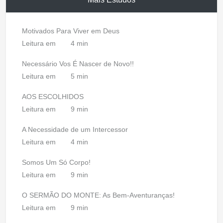
Motivados Para Viver em Deus
Leitura em
4 min
Necessário Vos É Nascer de Novo!!
Leitura em
5 min
AOS ESCOLHIDOS
Leitura em
9 min
A Necessidade de um Intercessor
Leitura em
4 min
Somos Um Só Corpo!
Leitura em
9 min
O SERMÃO DO MONTE: As Bem-Aventuranças!
Leitura em
9 min